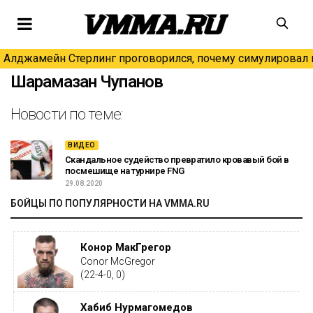
Алджамейн Стерлинг проговорился, почему симулировал н
Шарамазан Чупанов
Новости по теме:
ВИДЕО
Скандальное судейство превратило кровавый бой в
посмешище на турнире FNG
29.08.2020
БОЙЦЫ ПО ПОПУЛЯРНОСТИ НА VMMA.RU
Конор МакГрегор
Conor McGregor
(22-4-0, 0)
Хабиб Нурмагомедов