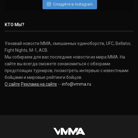
Следуйте в Instagram
Нэйт Диаз
Nate Diaz
КТО МЫ?
(20-12-0, 0)
Дональд Серроне
Узнавай новости ММА, смешанных единоборств, UFC, Bellator,
Donald Cerrone
Fight Nights, M-1, ACB.
(36-15-0, 1)
Мы собираем для вас последние новости из мира ММА. На
сайте вы всегда сможете ознакомиться с обзорами
Исраэль Адесанья
предстоящих турниров, посмотреть интервью с известными
Israel Adesanya
бойцами и мировые рейтинги бойцов.
(19-0-0, 0)
О сайте
Реклама на сайте
--
info@vmma.ru