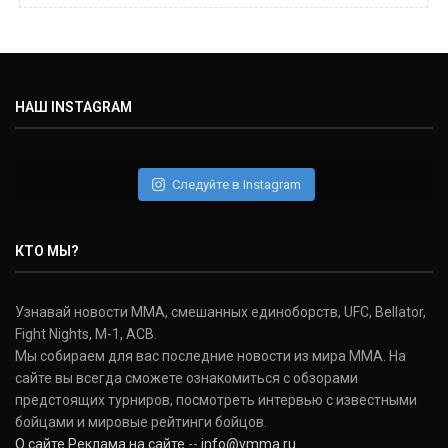
Майкл Биспинг
Michael Bisping
(30-9-0, 1)
НАШ INSTAGRAM
Дэниель Кормье
Daniel Cormier
(22-2-0, 1)
Следуйте в Instagram
Нэйт Диаз
Nate Diaz
КТО МЫ?
(20-12-0, 0)
Дональд Серроне
Узнавай новости ММА, смешанных единоборств, UFC, Bellator,
Donald Cerrone
Fight Nights, M-1, ACB.
(36-15-0, 1)
Мы собираем для вас последние новости из мира ММА. На
сайте вы всегда сможете ознакомиться с обзорами
Исраэль Адесанья
предстоящих турниров, посмотреть интервью с известными
Israel Adesanya
бойцами и мировые рейтинги бойцов.
(19-0-0, 0)
О сайте
Реклама на сайте
--
info@vmma.ru