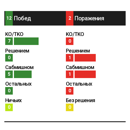
Побед
Поражения
12
2
KO/TKO
KO/TKO
7
0
Решением
Решением
0
1
Сабмишном
Сабмишном
5
1
Остальных
Остальных
0
0
Ничьих
Без решения
0
0