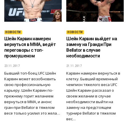
НОВОСТИ
НОВОСТИ
Шейн Карвин намерен
Шейн Карвин выйдет на
вернуться в ММА, ведёт
замену на Гранди При
переговоры с топ-
Bellator в случае
промоушеном
необходимости
23.11.2017
21.11.2017
Бывший топ-боец UFC Шейн
Карвин намерен вернуться в
Карвин может возобновить
клетку. Бывший временный
свою профессиональную
чемпион тяжелого веса UFC
карьеру. Шейн Карвин по-
Шейн Карвин рассказал о
прежнему горит желанием
своем желании в случае
вернуться в ММА, и анонс
необходимости выйти на
гран-при Bellator в тяжелом
замену на предстоящем
весе только усилил это жела…
турнире Bellator в тяжелом
вес…