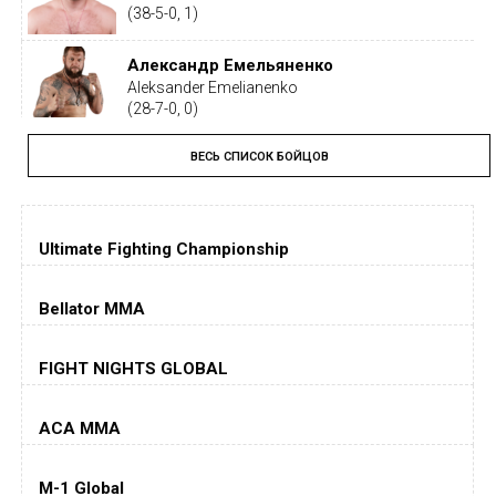
(38-5-0, 1)
Александр Емельяненко
Aleksander Emelianenko
(28-7-0, 0)
ВЕСЬ СПИСОК БОЙЦОВ
Тайрон Вудли
Tyron Woodley
(19-5-1, 0)
Ultimate Fighting Championship
Дастин Порье
Dustin Poirier
(26-6-0, 1)
Bellator MMA
Хорхе Масвидаль
FIGHT NIGHTS GLOBAL
Jorge Masvidal
(35-14-0, 0)
ACA MMA
Колби Ковингтон
Colby Covington
M-1 Global
(15-2-, 0)