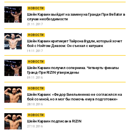
НОВОСТИ
Шейн Карвин выйдет на замену на Гранди При Bellator в
случае необходимости
21.11.2017
НОВОСТИ
Шейн Карвин критикует Тайрона Вудли, который хочет
бой с Нэйтом Диазом: Он съехал с катушек
19.11.2017
НОВОСТИ
Шейн Карвин получил соперника. Четверть-финалы
Гранд-При RIZIN утверждены
09.11.2016
НОВОСТИ
Шейн Карвин: «Федор Емельяненко не согласился на
бой со мной, но я мог бы помочь ему в подготовке»
28.10.2016
НОВОСТИ
Шейн Карвин подписан в RIZIN
27.10.2016