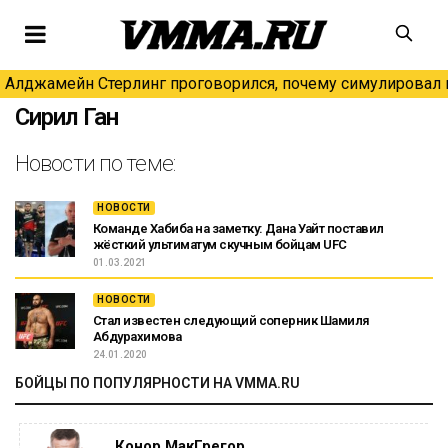
Алджамейн Стерлинг проговорился, почему симулировал н
Сирил Ган
Новости по теме:
НОВОСТИ
Команде Хабиба на заметку: Дана Уайт поставил
жёсткий ультиматум скучным бойцам UFC
01.03.2021
НОВОСТИ
Стал известен следующий соперник Шамиля
Абдурахимова
24.01.2020
БОЙЦЫ ПО ПОПУЛЯРНОСТИ НА VMMA.RU
Конор МакГрегор