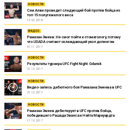
НОВОСТИ
Сэм Алви проведет следующий бой против бойца из
топ-15 полутяжелого веса
15.03.2018
ВИДЕО
Рамазан Эмеев: Не смог пойти к стоматологу, потому
что USADA считают охлаждающий укол допингом
01.11.2017
НОВОСТИ
Результаты турнира UFC Fight Night: Gdansk
21.10.2017
НОВОСТИ
Видео-запись дебютного боя Рамазана Эмеева в UFC
21.10.2017
НОВОСТИ
Рамазан Эмеев дебютирует в UFC против бойца,
победившего Рашада Эванса и Нэйта Маркуардта
11.10.2017