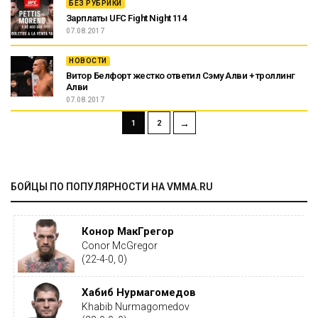
БЕЗ РУБРИКИ
Зарплаты UFC Fight Night 114
07.08.2017
НОВОСТИ
Витор Белфорт жестко ответил Сэму Алви + троллинг
Алви
07.08.2017
→
1
2
БОЙЦЫ ПО ПОПУЛЯРНОСТИ НА VMMA.RU
Конор МакГрегор
Conor McGregor
(22-4-0, 0)
Хабиб Нурмагомедов
Khabib Nurmagomedov