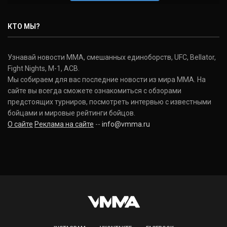
Нэйт Диаз
Nate Diaz
КТО МЫ?
(20-12-0, 0)
Дональд Серроне
Узнавай новости ММА, смешанных единоборств, UFC, Bellator,
Donald Cerrone
Fight Nights, M-1, ACB.
(36-15-0, 1)
Мы собираем для вас последние новости из мира ММА. На
сайте вы всегда сможете ознакомиться с обзорами
Исраэль Адесанья
предстоящих турниров, посмотреть интервью с известными
Israel Adesanya
бойцами и мировые рейтинги бойцов.
(19-0-0, 0)
О сайте
Реклама на сайте
--
info@vmma.ru