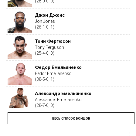
(28-0-0, 0)
Джон Джонс
Jon Jones
(26-1-0, 1)
Тони Фергюсон
Tony Ferguson
(25-4-0, 0)
Федор Емельяненко
Fedor Emelianenko
(38-5-0, 1)
Александр Емельяненко
Aleksander Emelianenko
(28-7-0, 0)
ВЕСЬ СПИСОК БОЙЦОВ
Тайрон Вудли
Tyron Woodley
(19-5-1, 0)