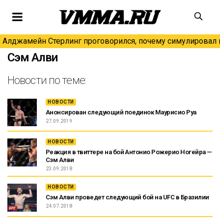
Алджамейн Стерлинг проговорился, почему симулировал н
Сэм Алви
Новости по теме:
НОВОСТИ
Анонсирован следующий поединок Маурисио Руа
27.09.2019
НОВОСТИ
Реакция в твиттере на бой Антонио Рожерио Ногейра —
Сэм Алви
23.09.2018
НОВОСТИ
Сэм Алви проведет следующий бой на UFC в Бразилии
24.07.2018