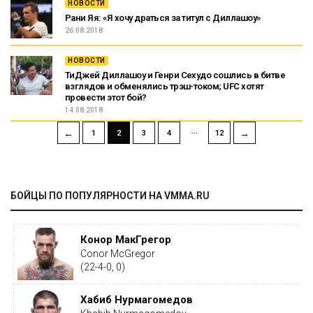
НОВОСТИ
Рани Яя: «Я хочу драться за титул с Диллашоу»
26.08.2018
НОВОСТИ
ТиДжей Диллашоу и Генри Сехудо сошлись в битве
взглядов и обменялись трэш-током; UFC хотят
провести этот бой?
14.08.2018
…
←
→
1
2
3
4
12
БОЙЦЫ ПО ПОПУЛЯРНОСТИ НА VMMA.RU
Конор МакГрегор
Conor McGregor
(22-4-0, 0)
Хабиб Нурмагомедов