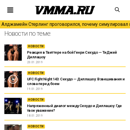
Алджамейн Стерлинг проговорился, почему симулировал н
Новости по теме:
НОВОСТИ
Реакция в Твиттере на бой Генри Сехудо — ТиДжей
Диллашоу
20.01.2019
НОВОСТИ
UFC Fight Night 143: Сехудо — Диллашоу: Взвешивания и
слова перед боем
19.01.2019
НОВОСТИ
Напряженный диалог между Сехудо и Диллашоу: Где
твое уважение?
18.01.2019
НОВОСТИ