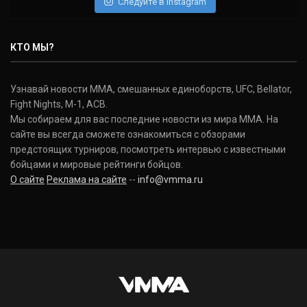
Следуйте в Instagram
Нэйт Диаз
Nate Diaz
КТО МЫ?
(20-12-0, 0)
Дональд Серроне
Узнавай новости ММА, смешанных единоборств, UFC, Bellator,
Donald Cerrone
Fight Nights, M-1, ACB.
(36-15-0, 1)
Мы собираем для вас последние новости из мира ММА. На
сайте вы всегда сможете ознакомиться с обзорами
Исраэль Адесанья
предстоящих турниров, посмотреть интервью с известными
Israel Adesanya
бойцами и мировые рейтинги бойцов.
(19-0-0, 0)
О сайте
Реклама на сайте
--
info@vmma.ru