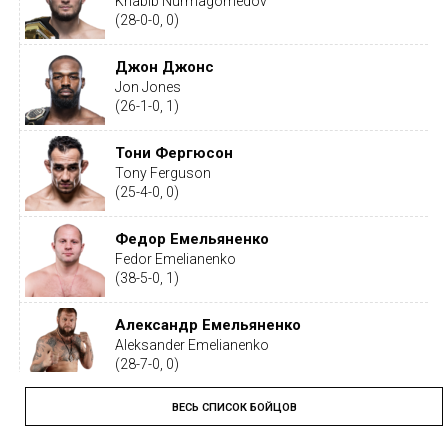
Khabib Nurmagomedov
(28-0-0, 0)
Джон Джонс
Jon Jones
(26-1-0, 1)
Тони Фергюсон
Tony Ferguson
(25-4-0, 0)
Федор Емельяненко
Fedor Emelianenko
(38-5-0, 1)
Александр Емельяненко
Aleksander Emelianenko
(28-7-0, 0)
ВЕСЬ СПИСОК БОЙЦОВ
Тайрон Вудли
Tyron Woodley