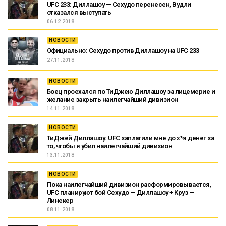
UFC 233: Диллашоу — Сехудо перенесен, Вудли
отказался выступать
06.12.2018
НОВОСТИ
Официально: Сехудо против Диллашоу на UFC 233
27.11.2018
НОВОСТИ
Боец проехался по ТиДжею Диллашоу за лицемерие и
желание закрыть наилегчайший дивизион
14.11.2018
НОВОСТИ
ТиДжей Диллашоу: UFC заплатили мне до х*я денег за
то, чтобы я убил наилегчайший дивизион
13.11.2018
НОВОСТИ
Пока наилегчайший дивизион расформировывается,
UFC планируют бой Сехудо — Диллашоу + Круз —
Линекер
08.11.2018