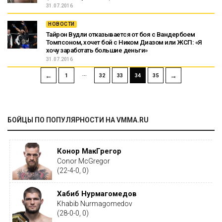
31.07.2016
НОВОСТИ
Тайрон Вудли отказывается от боя с Вандербоем
Томпсоном, хочет бой с Ником Диазом или ЖСП: «Я
хочу заработать большие деньги»
31.07.2016
…
←
→
1
32
33
34
35
БОЙЦЫ ПО ПОПУЛЯРНОСТИ НА VMMA.RU
Конор МакГрегор
Conor McGregor
(22-4-0, 0)
Хабиб Нурмагомедов
Khabib Nurmagomedov
(28-0-0, 0)