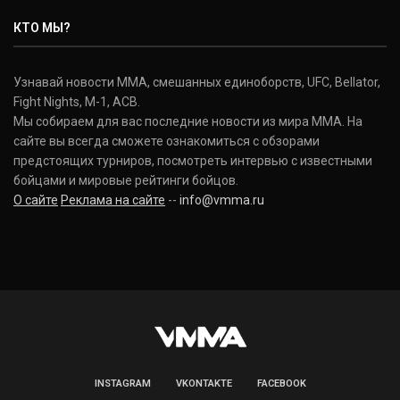
Nate Diaz
КТО МЫ?
(20-12-0, 0)
Дональд Серроне
Узнавай новости ММА, смешанных единоборств, UFC, Bellator,
Donald Cerrone
Fight Nights, M-1, ACB.
(36-15-0, 1)
Мы собираем для вас последние новости из мира ММА. На
сайте вы всегда сможете ознакомиться с обзорами
Исраэль Адесанья
предстоящих турниров, посмотреть интервью с известными
Israel Adesanya
бойцами и мировые рейтинги бойцов.
(19-0-0, 0)
О сайте
Реклама на сайте
--
info@vmma.ru
INSTAGRAM
VKONTAKTE
FACEBOOK