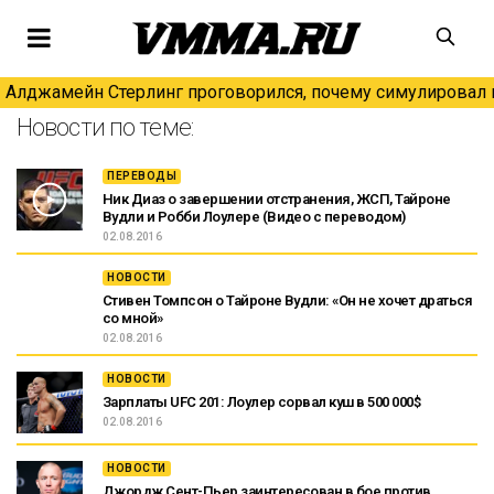
Алджамейн Стерлинг проговорился, почему симулировал н
Новости по теме:
ПЕРЕВОДЫ
Ник Диаз о завершении отстранения, ЖСП, Тайроне
Вудли и Робби Лоулере (Видео с переводом)
02.08.2016
НОВОСТИ
Стивен Томпсон о Тайроне Вудли: «Он не хочет драться
со мной»
02.08.2016
НОВОСТИ
Зарплаты UFC 201: Лоулер сорвал куш в 500 000$
02.08.2016
НОВОСТИ
Джордж Сент-Пьер заинтересован в бое против