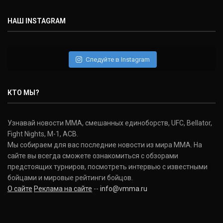
(30-9-0, 1)
НАШ INSTAGRAM
Дэниель Кормье
Daniel Cormier
(22-2-0, 1)
Следуйте в Instagram
Нэйт Диаз
Nate Diaz
КТО МЫ?
(20-12-0, 0)
Дональд Серроне
Узнавай новости ММА, смешанных единоборств, UFC, Bellator,
Donald Cerrone
Fight Nights, M-1, ACB.
(36-15-0, 1)
Мы собираем для вас последние новости из мира ММА. На
сайте вы всегда сможете ознакомиться с обзорами
Исраэль Адесанья
предстоящих турниров, посмотреть интервью с известными
Israel Adesanya
бойцами и мировые рейтинги бойцов.
(19-0-0, 0)
О сайте
Реклама на сайте
--
info@vmma.ru