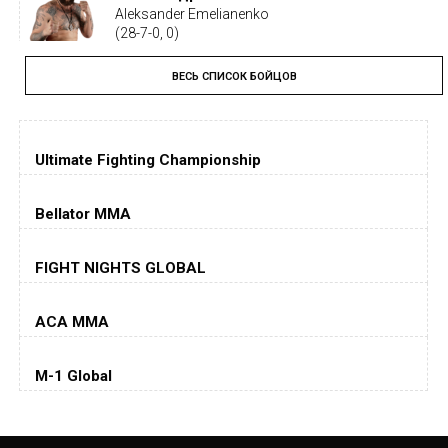
Aleksander Emelianenko
(28-7-0, 0)
ВЕСЬ СПИСОК БОЙЦОВ
Тайрон Вудли
Tyron Woodley
(19-5-1, 0)
Ultimate Fighting Championship
Дастин Порье
Dustin Poirier
(26-6-0, 1)
Bellator MMA
Хорхе Масвидаль
FIGHT NIGHTS GLOBAL
Jorge Masvidal
(35-14-0, 0)
ACA MMA
Колби Ковингтон
Colby Covington
M-1 Global
(15-2-, 0)
Майкл Биспинг
Michael Bisping