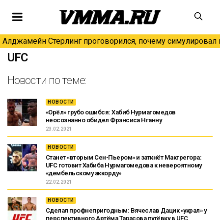
Алджамейн Стерлинг проговорился, почему симулировал н
UFC
Новости по теме:
НОВОСТИ
«Орёл» грубо ошибся: Хабиб Нурмагомедов
неосознанно обидел Фрэнсиса Нганну
23.02.2021
НОВОСТИ
Станет «вторым Сен-Пьером» и заткнёт Макгрегора:
UFC готовит Хабиба Нурмагомедова к невероятному
«дембельскому аккорду»
22.02.2021
НОВОСТИ
Сделал профнепригодным: Вячеслав Дацик «украл» у
перспективного Артёма Тарасова путёвку в UFC