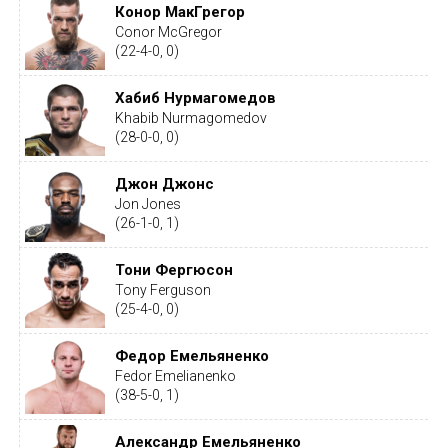
Конор МакГрегор
Conor McGregor
(22-4-0, 0)
Хабиб Нурмагомедов
Khabib Nurmagomedov
(28-0-0, 0)
Джон Джонс
Jon Jones
(26-1-0, 1)
Тони Фергюсон
Tony Ferguson
(25-4-0, 0)
Федор Емельяненко
Fedor Emelianenko
(38-5-0, 1)
Александр Емельяненко