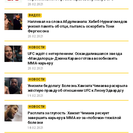
20.02.2021
ВИДЕО
Наплевал на слова Абдулманапа: Хабиб Нурмагомедов
унизил память об отце, пытаясь оскорбить Тони
Фергюсона
20.02.2021
НОВОСТИ
UFC ждёт с нетерпением: Оскандалившаяся звезда
«Мандалорца» Джина Карано готова возобновить
MMA-карьеру
20.02.2021
НОВОСТИ
Унизили бедолагу: Болезнь Хамзата Чимаева раскрыла
жёсткую правду об отношении UFC к Леону Эдвардсу
19.02.2021
НОВОСТИ
Расплата за глупость: Хамзат Чимаев рискует
завершить карьеру в ММА из-за «побочки» тяжёлой
болезни
18.02.2021