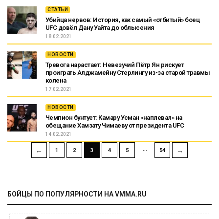
СТАТЬИ
Убийца нервов: История, как самый «отбитый» боец
UFC довёл Дану Уайта до облысения
18.02.2021
НОВОСТИ
Тревога нарастает: Невезучий Пётр Ян рискует
проиграть Алджамейну Стерлингу из-за старой травмы
колена
17.02.2021
НОВОСТИ
Чемпион бунтует: Камару Усман «наплевал» на
обещание Хамзату Чимаеву от президента UFC
14.02.2021
…
←
→
1
2
3
4
5
54
БОЙЦЫ ПО ПОПУЛЯРНОСТИ НА VMMA.RU