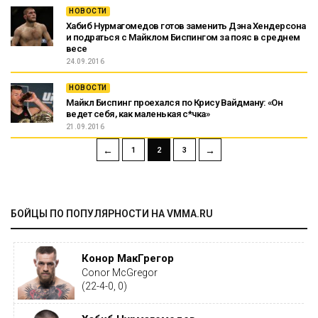
НОВОСТИ
Хабиб Нурмагомедов готов заменить Дэна Хендерсона
и подраться с Майклом Биспингом за пояс в среднем
весе
24.09.2016
НОВОСТИ
Майкл Биспинг проехался по Крису Вайдману: «Он
ведет себя, как маленькая с*чка»
21.09.2016
←
→
1
2
3
БОЙЦЫ ПО ПОПУЛЯРНОСТИ НА VMMA.RU
Конор МакГрегор
Conor McGregor
(22-4-0, 0)