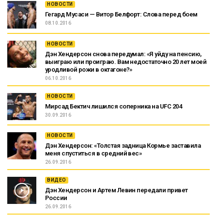
НОВОСТИ
Гегард Мусаси — Витор Белфорт: Слова перед боем
08.10.2016
НОВОСТИ
Дэн Хендерсон снова передумал: «Я уйду на пенсию,
выиграю или проиграю. Вам недостаточно 20 лет моей
уродливой рожи в октагоне?»
06.10.2016
НОВОСТИ
Мирсад Бектич лишился соперника на UFC 204
30.09.2016
НОВОСТИ
Дэн Хендерсон: «Толстая задница Кормье заставила
меня спуститься в средний вес»
26.09.2016
ВИДЕО
Дэн Хендерсон и Артем Левин передали привет
России
26.09.2016