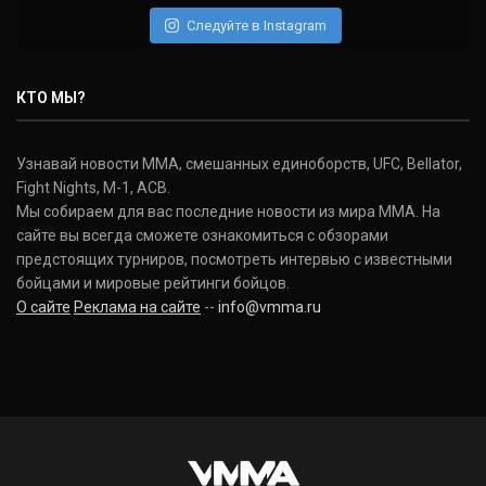
(22-2-0, 1)
Следуйте в Instagram
Нэйт Диаз
Nate Diaz
КТО МЫ?
(20-12-0, 0)
Дональд Серроне
Узнавай новости ММА, смешанных единоборств, UFC, Bellator,
Donald Cerrone
Fight Nights, M-1, ACB.
(36-15-0, 1)
Мы собираем для вас последние новости из мира ММА. На
сайте вы всегда сможете ознакомиться с обзорами
Исраэль Адесанья
предстоящих турниров, посмотреть интервью с известными
Israel Adesanya
бойцами и мировые рейтинги бойцов.
(19-0-0, 0)
О сайте
Реклама на сайте
--
info@vmma.ru