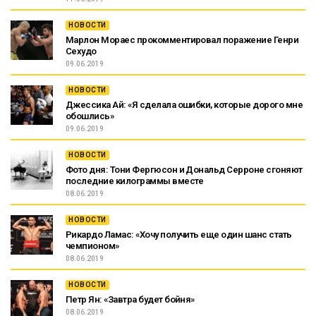
НОВОСТИ
Марлон Мораес прокомментировал поражение Генри
Сехудо
09.06.2019
НОВОСТИ
Джессика Ай: «Я сделала ошибки, которые дорого мне
обошлись»
09.06.2019
НОВОСТИ
Фото дня: Тони Фергюсон и Дональд Серроне сгоняют
последние килограммы вместе
08.06.2019
НОВОСТИ
Рикардо Ламас: «Хочу получить еще один шанс стать
чемпионом»
08.06.2019
НОВОСТИ
Петр Ян: «Завтра будет бойня»
08.06.2019