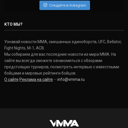
Следуйте в Instagram
Нэйт Диаз
Nate Diaz
КТО МЫ?
(20-12-0, 0)
Дональд Серроне
Узнавай новости ММА, смешанных единоборств, UFC, Bellator,
Donald Cerrone
Fight Nights, M-1, ACB.
(36-15-0, 1)
Мы собираем для вас последние новости из мира ММА. На
сайте вы всегда сможете ознакомиться с обзорами
Исраэль Адесанья
предстоящих турниров, посмотреть интервью с известными
Israel Adesanya
бойцами и мировые рейтинги бойцов.
(19-0-0, 0)
О сайте
Реклама на сайте
--
info@vmma.ru