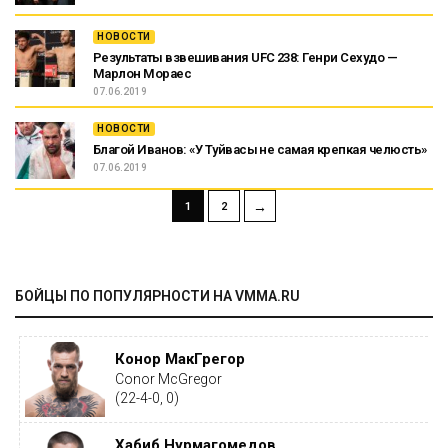
НОВОСТИ
Результаты взвешивания UFC 238: Генри Сехудо —
Марлон Мораес
07.06.2019
НОВОСТИ
Благой Иванов: «У Туйвасы не самая крепкая челюсть»
07.06.2019
→
1
2
БОЙЦЫ ПО ПОПУЛЯРНОСТИ НА VMMA.RU
Конор МакГрегор
Conor McGregor
(22-4-0, 0)
Хабиб Нурмагомедов