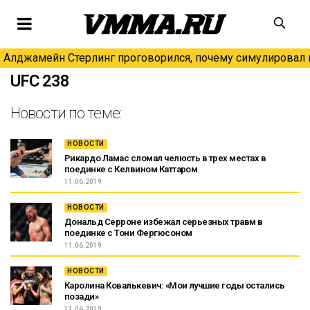
Алджамейн Стерлинг проговорился, почему симулировал н
UFC 238
Новости по теме:
НОВОСТИ
Рикардо Ламас сломал челюсть в трех местах в
поединке с Келвином Каттаром
11.06.2019
НОВОСТИ
Дональд Серроне избежал серьезных травм в
поединке с Тони Фергюсоном
11.06.2019
НОВОСТИ
Каролина Ковалькевич: «Мои лучшие годы остались
позади»
11.06.2019