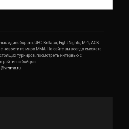
Дональд Серроне
Donald Cerrone
(36-15-0, 1)
Исраэль Адесанья
Israel Adesanya
(19-0-0, 0)
 единоборств, UFC, Bellator, Fight Nights, M-1, ACB.
е новости из мира ММА. На сайте вы всегда сможете
стоящих турниров, посмотреть интервью с
е рейтинги бойцов.
fo@vmma.ru