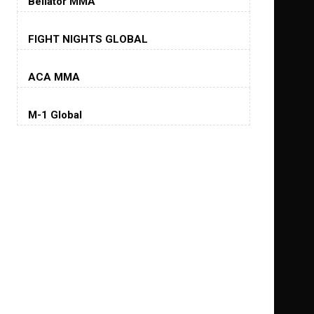
Bellator MMA
Хорхе Масвидаль
FIGHT NIGHTS GLOBAL
Jorge Masvidal
(35-14-0, 0)
ACA MMA
Колби Ковингтон
Colby Covington
M-1 Global
(15-2-, 0)
Майкл Биспинг
Michael Bisping
(30-9-0, 1)
Дэниель Кормье
Daniel Cormier
(22-2-0, 1)
Нэйт Диаз
Nate Diaz
(20-12-0, 0)