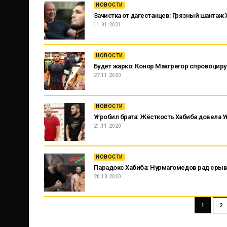
НОВОСТИ
Зачистка от дагестанцев: Грязный шантаж
11.01.2021
НОВОСТИ
Будет жарко: Конор Макгрегор спровоцируе
27.11.2020
НОВОСТИ
Угробил брата: Жёсткость Хабиба довела
21.11.2020
НОВОСТИ
Парадокс Хабиба: Нурмагомедов рад срыву
20.10.2020
1
2