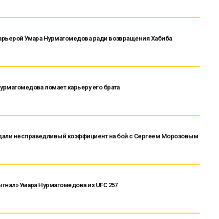
 карьерой Умара Нурмагомедова ради возвращения Хабиба
Нурмагомедова ломает карьеру его брата
 дали несправедливый коэффициент на бой с Сергеем Морозовым
ыгнал» Умара Нурмагомедова из UFC 257