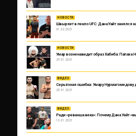
НОВОСТИ
Швыряет в пекло UFC: Дана Уайт занялся
01.02.2021
НОВОСТИ
Умар возненавидит образ Хабиба: Папаха 
29.01.2021
ВИДЕО
Серьёзная ошибка: Умару Нурмагомедову
20.01.2021
ВИДЕО
Ради «реванша века»: Почему Дана Уайт «в
13.01.2021