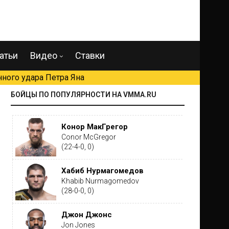
атьи
Видео
Ставки
ного удара Петра Яна
БОЙЦЫ ПО ПОПУЛЯРНОСТИ НА VMMA.RU
Конор МакГрегор
Conor McGregor
(22-4-0, 0)
Хабиб Нурмагомедов
Khabib Nurmagomedov
(28-0-0, 0)
Джон Джонс
Jon Jones