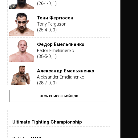
(26-1-0, 1)
Тони Фергюсон
Tony Ferguson
(25-4-0, 0)
Федор Емельяненко
Fedor Emelianenko
(38-5-0, 1)
Александр Емельяненко
Aleksander Emelianenko
(28-7-0, 0)
ВЕСЬ СПИСОК БОЙЦОВ
Тайрон Вудли
Tyron Woodley
(19-5-1, 0)
Ultimate Fighting Championship
Дастин Порье
Dustin Poirier
(26-6-0, 1)