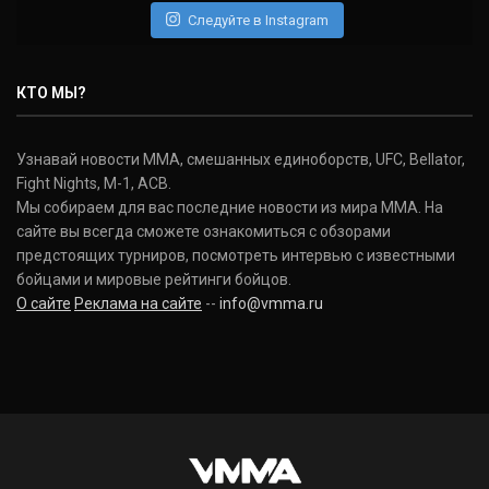
Следуйте в Instagram
Нэйт Диаз
Nate Diaz
КТО МЫ?
(20-12-0, 0)
Дональд Серроне
Узнавай новости ММА, смешанных единоборств, UFC, Bellator,
Donald Cerrone
Fight Nights, M-1, ACB.
(36-15-0, 1)
Мы собираем для вас последние новости из мира ММА. На
сайте вы всегда сможете ознакомиться с обзорами
Исраэль Адесанья
предстоящих турниров, посмотреть интервью с известными
Israel Adesanya
бойцами и мировые рейтинги бойцов.
(19-0-0, 0)
О сайте
Реклама на сайте
--
info@vmma.ru