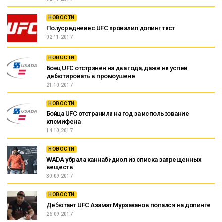
НОВОСТИ
Полусредневес UFC провалил допинг тест
02.11.2017
НОВОСТИ
Боец UFC отстранен на два года, даже не успев
дебютировать в промоушене
21.10.2017
НОВОСТИ
Бойца UFC отстранили на год за использование
кломифена
14.10.2017
НОВОСТИ
WADA убрала каннабидиол из списка запрещенных
веществ
30.09.2017
НОВОСТИ
Дебютант UFC Азамат Мурзаканов попался на допинге
26.09.2017