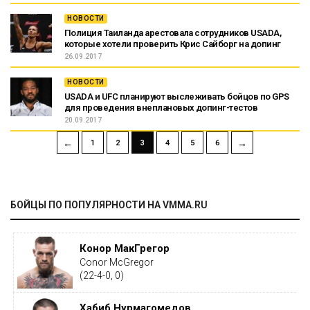
НОВОСТИ
Полиция Таиланда арестовала сотрудников USADA,
которые хотели проверить Крис Сайборг на допинг
26.09.2017
НОВОСТИ
USADA и UFC планируют выслеживать бойцов по GPS
для проведения внеплановых допинг-тестов
20.09.2017
←
→
1
2
3
4
5
6
БОЙЦЫ ПО ПОПУЛЯРНОСТИ НА VMMA.RU
Конор МакГрегор
Conor McGregor
(22-4-0, 0)
Хабиб Нурмагомедов