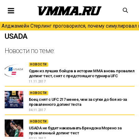
Алджамейн Стерлинг проговорился, почему симулировал н
USADA
Новости по теме:
НОВОСТИ
Один из лучших бойцов в истории ММА вновь провалил
допинг-тест, снят с предстоящего турнира UFC
11.11.2017
НОВОСТИ
Боец снят с UFC 217 менее, чем за сутки до боя из-за
проваленного допинг теста
04.11.2017
НОВОСТИ
USADA не будет наказывать Брендона Морено за
проваленный допинг-тест
02.11.2017