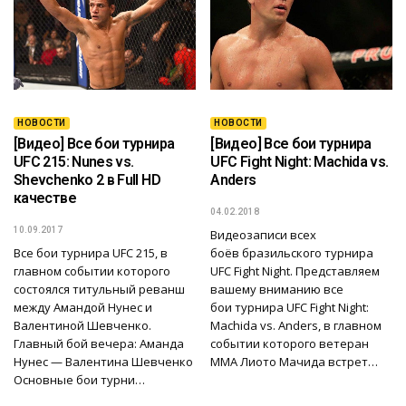
НОВОСТИ
НОВОСТИ
[Видео] Все бои турнира
[Видео] Все бои турнира
UFC 215: Nunes vs.
UFC Fight Night: Machida vs.
Shevchenko 2 в Full HD
Anders
качестве
04.02.2018
10.09.2017
Видеозаписи всех
Все бои турнира UFC 215, в
боёв бразильского турнира
главном событии которого
UFC Fight Night. Представляем
состоялся титульный реванш
вашему вниманию все
между Амандой Нунес и
бои турнира UFC Fight Night:
Валентиной Шевченко.
Machida vs. Anders, в главном
Главный бой вечера: Аманда
событии которого ветеран
Нунес — Валентина Шевченко
ММА Лиото Мачида встрет…
Основные бои турни…