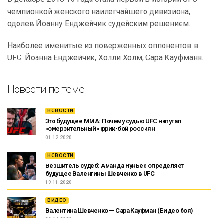
чемпионкой женского наилегчайшего дивизиона,
одолев Йоанну Енджейчик судейским решением.
Наиболее именитые из поверженных оппонентов в
UFC: Йоанна Енджейчик, Холли Холм, Сара Кауфманн.
Новости по теме:
НОВОСТИ
Это будущее MMA: Почему судью UFC напугал
«омерзительный» фрик-бой россиян
01.12.2020
НОВОСТИ
Вершитель судеб: Аманда Нуньес определяет
будущее Валентины Шевченко в UFC
19.11.2020
ВИДЕО
Валентина Шевченко — Сара Кауфман (Видео боя)