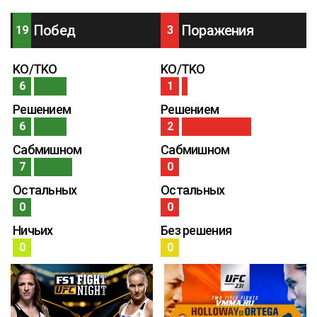
Побед
Поражения
19
3
KO/TKO
KO/TKO
6
1
Решением
Решением
6
2
Сабмишном
Сабмишном
7
0
Остальных
Остальных
0
0
Ничьих
Без решения
0
0