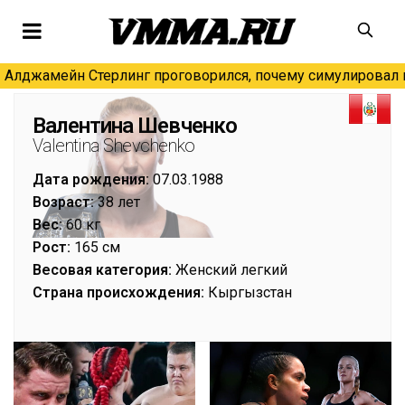
Алджамейн Стерлинг проговорился, почему симулировал н
Валентина Шевченко
Valentina Shevchenko
Дата рождения:
07.03.1988
Возраст:
38 лет
Вес:
60 кг
Рост:
165 см
Весовая категория:
Женский легкий
Страна происхождения:
Кыргызстан