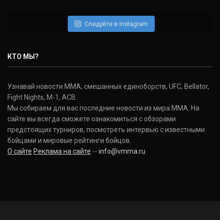
Daniel Cormier
(22-2-0, 1)
Следуйте в Instagram
Нэйт Диаз
Nate Diaz
КТО МЫ?
(20-12-0, 0)
Дональд Серроне
Узнавай новости ММА, смешанных единоборств, UFC, Bellator,
Donald Cerrone
Fight Nights, M-1, ACB.
(36-15-0, 1)
Мы собираем для вас последние новости из мира ММА. На
сайте вы всегда сможете ознакомиться с обзорами
Исраэль Адесанья
предстоящих турниров, посмотреть интервью с известными
Israel Adesanya
бойцами и мировые рейтинги бойцов.
(19-0-0, 0)
О сайте
Реклама на сайте
--
info@vmma.ru