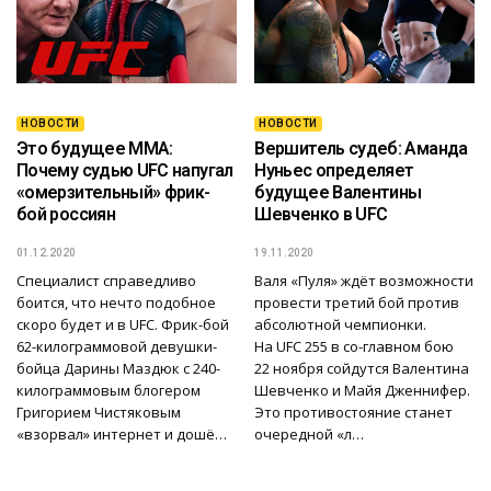
НОВОСТИ
НОВОСТИ
Это будущее MMA:
Вершитель судеб: Аманда
Почему судью UFC напугал
Нуньес определяет
«омерзительный» фрик-
будущее Валентины
бой россиян
Шевченко в UFC
01.12.2020
19.11.2020
Специалист справедливо
Валя «Пуля» ждёт возможности
боится, что нечто подобное
провести третий бой против
скоро будет и в UFC. Фрик-бой
абсолютной чемпионки.
62-килограммовой девушки-
На UFC 255 в со-главном бою
бойца Дарины Маздюк с 240-
22 ноября сойдутся Валентина
килограммовым блогером
Шевченко и Майя Дженнифер.
Григорием Чистяковым
Это противостояние станет
«взорвал» интернет и дошё…
очередной «л…