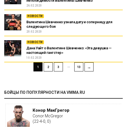
непобедимости Валентины Шевченко
26.02.2020
НОВОСТИ
Валентина Шевченко узнала дату и соперницу для
следующего боя
20.02.2020
НОВОСТИ
Дана Уайт о Валентине Шевченко: «Эта девушка —
настоящий гангстер»
10.02.2020
…
→
1
2
3
13
БОЙЦЫ ПО ПОПУЛЯРНОСТИ НА VMMA.RU
Конор МакГрегор
Conor McGregor
(22-4-0, 0)