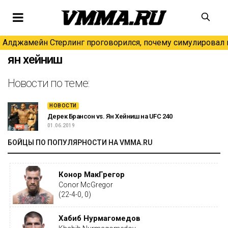
Алджамейн Стерлинг проговорился, почему симулировал н
ян хейниш
Новости по теме:
НОВОСТИ
Дерек Брансон vs. Ян Хейниш на UFC 240
01.06.2019
БОЙЦЫ ПО ПОПУЛЯРНОСТИ НА VMMA.RU
Конор МакГрегор
Conor McGregor
(22-4-0, 0)
Хабиб Нурмагомедов