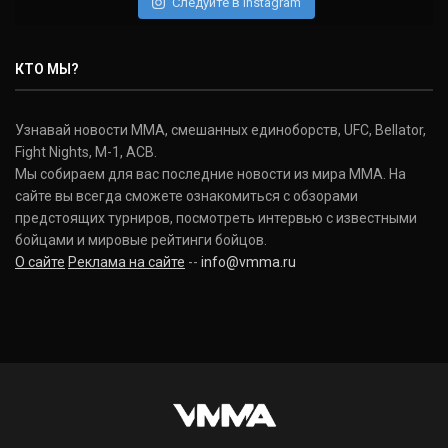
Следуйте в Instagram
Нэйт Диаз
Nate Diaz
КТО МЫ?
(20-12-0, 0)
Дональд Серроне
Узнавай новости ММА, смешанных единоборств, UFC, Bellator,
Donald Cerrone
Fight Nights, M-1, ACB.
(36-15-0, 1)
Мы собираем для вас последние новости из мира ММА. На
сайте вы всегда сможете ознакомиться с обзорами
Исраэль Адесанья
предстоящих турниров, посмотреть интервью с известными
Israel Adesanya
бойцами и мировые рейтинги бойцов.
(19-0-0, 0)
О сайте
Реклама на сайте
--
info@vmma.ru