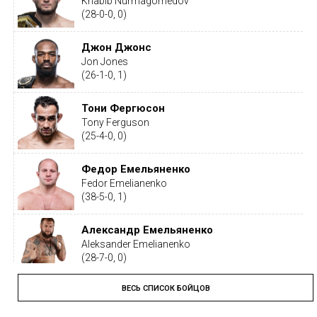
Khabib Nurmagomedov
(28-0-0, 0)
Джон Джонс
Jon Jones
(26-1-0, 1)
Тони Фергюсон
Tony Ferguson
(25-4-0, 0)
Федор Емельяненко
Fedor Emelianenko
(38-5-0, 1)
Александр Емельяненко
Aleksander Emelianenko
(28-7-0, 0)
ВЕСЬ СПИСОК БОЙЦОВ
Тайрон Вудли
Tyron Woodley