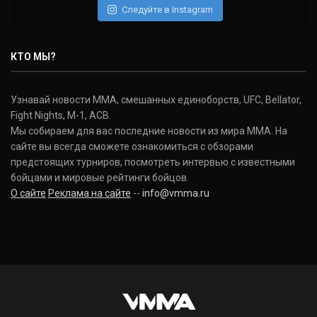
Следуйте в Instagram
Нэйт Диаз
Nate Diaz
КТО МЫ?
(20-12-0, 0)
Дональд Серроне
Узнавай новости ММА, смешанных единоборств, UFC, Bellator,
Donald Cerrone
Fight Nights, M-1, ACB.
(36-15-0, 1)
Мы собираем для вас последние новости из мира ММА. На
сайте вы всегда сможете ознакомиться с обзорами
Исраэль Адесанья
предстоящих турниров, посмотреть интервью с известными
Israel Adesanya
бойцами и мировые рейтинги бойцов.
(19-0-0, 0)
О сайте
Реклама на сайте
--
info@vmma.ru