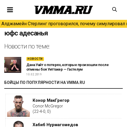
Алджамейн Стерлинг проговорился, почему симулировал н
юфс адесанья
Новости по теме:
НОВОСТИ
Дана Уайт о потерях, которые произошли после
отмены боя Уиттакер — Гастелум
10.02.2019
БОЙЦЫ ПО ПОПУЛЯРНОСТИ НА VMMA.RU
Конор МакГрегор
Conor McGregor
(22-4-0, 0)
Хабиб Нурмагомедов