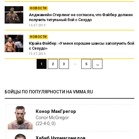
НОВОСТИ
Алджамейн Стерлинг не согласен, что Фэйбер должен
получить титульный бой с Сехудо
16.07.2019
НОВОСТИ
Юрайа Фэйбер: «У меня хорошие шансы заполучить бой
с Сехудо»
15.07.2019
…
→
1
2
3
5
БОЙЦЫ ПО ПОПУЛЯРНОСТИ НА VMMA.RU
Конор МакГрегор
Conor McGregor
(22-4-0, 0)
Хабиб Нурмагомедов