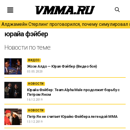
Алджамейн Стерлинг проговорился, почему симулировал н
юрайа фэйбер
Новости по теме:
ВИДЕО
Жозе Алдо — Юрая Фэйбер (Видео боя)
03.05.2020
НОВОСТИ
Юрайа Фэйбер: Team Alpha Male продолжит борьбу с
Петром Яном
16.12.2019
НОВОСТИ
Петр Ян не считает Юрайю Фэйбера легендой ММА
13.12.2019