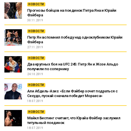
НОВОСТИ
Прогнозы бойцов на поединок Петра Яна и Юрайи
Фэйбера
30.11.2019
НОВОСТИ
Петр Ян вспомнил победу над одноклубником Юрайи
Фэйбера
27.11.2019
НОВОСТИ
Два крупных боя на UFC 245: Петр Ян и Жозе Альдо
получили по сопернику
24.10.2019
НОВОСТИ
Али Абдель-Азиз: «Если Фэйбер хочет подраться с
Сехудо, пускай сначала победит Мораеса»
18.07.2019
НОВОСТИ
Майкл Биспинг считает, что Юрайа Фэйбер заслужил
титульный поединок
18.07.2019