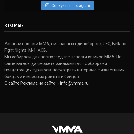
Следуйте в Instagram
Нэйт Диаз
Nate Diaz
КТО МЫ?
(20-12-0, 0)
Дональд Серроне
Узнавай новости ММА, смешанных единоборств, UFC, Bellator,
Donald Cerrone
Fight Nights, M-1, ACB.
(36-15-0, 1)
Мы собираем для вас последние новости из мира ММА. На
сайте вы всегда сможете ознакомиться с обзорами
Исраэль Адесанья
предстоящих турниров, посмотреть интервью с известными
Israel Adesanya
бойцами и мировые рейтинги бойцов.
(19-0-0, 0)
О сайте
Реклама на сайте
--
info@vmma.ru