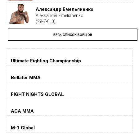
Александр Емельяненко
Aleksander Emelianenko
(28-7-0, 0)
ВЕСЬ СПИСОК БОЙЦОВ
Тайрон Вудли
Tyron Woodley
(19-5-1, 0)
Ultimate Fighting Championship
Дастин Порье
Dustin Poirier
(26-6-0, 1)
Bellator MMA
Хорхе Масвидаль
FIGHT NIGHTS GLOBAL
Jorge Masvidal
(35-14-0, 0)
ACA MMA
Колби Ковингтон
Colby Covington
M-1 Global
(15-2-, 0)