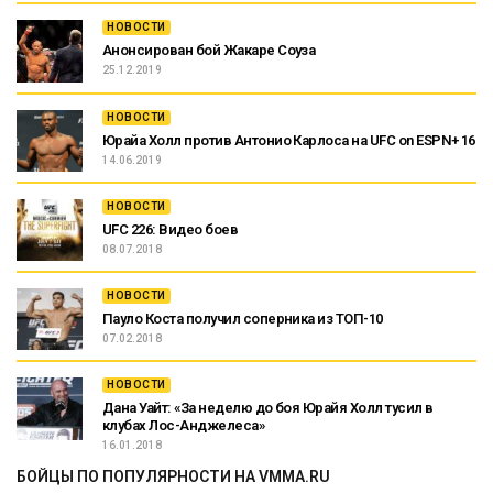
НОВОСТИ
Анонсирован бой Жакаре Соуза
25.12.2019
НОВОСТИ
Юрайа Холл против Антонио Карлоса на UFC on ESPN+ 16
14.06.2019
НОВОСТИ
UFC 226: Видео боев
08.07.2018
НОВОСТИ
Пауло Коста получил соперника из ТОП-10
07.02.2018
НОВОСТИ
Дана Уайт: «За неделю до боя Юрайя Холл тусил в
клубах Лос-Анджелеса»
16.01.2018
БОЙЦЫ ПО ПОПУЛЯРНОСТИ НА VMMA.RU