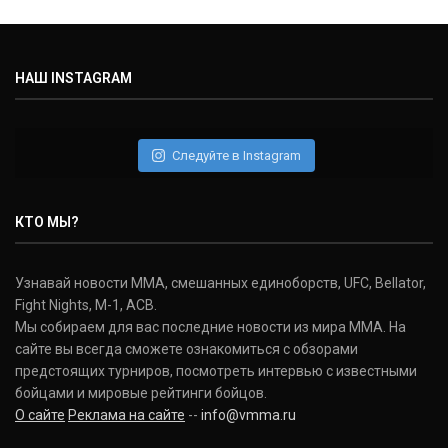
Майкл Биспинг
Michael Bisping
(30-9-0, 1)
НАШ INSTAGRAM
Дэниель Кормье
Daniel Cormier
(22-2-0, 1)
Следуйте в Instagram
Нэйт Диаз
Nate Diaz
КТО МЫ?
(20-12-0, 0)
Дональд Серроне
Узнавай новости ММА, смешанных единоборств, UFC, Bellator,
Donald Cerrone
Fight Nights, M-1, ACB.
(36-15-0, 1)
Мы собираем для вас последние новости из мира ММА. На
сайте вы всегда сможете ознакомиться с обзорами
Исраэль Адесанья
предстоящих турниров, посмотреть интервью с известными
Israel Adesanya
бойцами и мировые рейтинги бойцов.
(19-0-0, 0)
О сайте
Реклама на сайте
--
info@vmma.ru