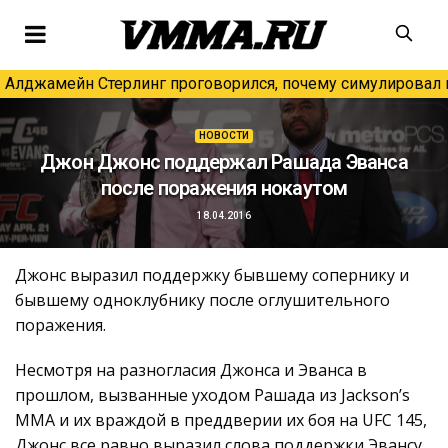
Алджамейн Стерлинг проговорился, почему симулировал н
НОВОСТИ
Джон Джонс поддержал Рашада Эванса
после поражения нокаутом
18.04.2016
Джонс выразил поддержку бывшему сопернику и
бывшему одноклубнику после оглушительного
поражения.
Несмотря на разногласия Джонса и Эванса в
прошлом, вызванные уходом Рашада из Jackson’s
MMA и их враждой в преддверии их боя на UFC 145,
Джонс все равно выразил слова поддержки Эвансу