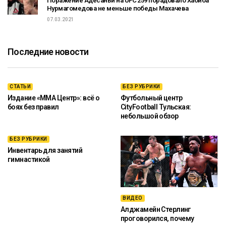
Поражение Адесаньи на UFC 259 порадовало Хабиба
Нурмагомедова не меньше победы Махачева
07.03.2021
Последние новости
СТАТЬИ
БЕЗ РУБРИКИ
Издание «ММА Центр»: всё о
Футбольный центр
боях без правил
CityFootball Тульская:
небольшой обзор
БЕЗ РУБРИКИ
Инвентарь для занятий
гимнастикой
ВИДЕО
Алджамейн Стерлинг
проговорился, почему