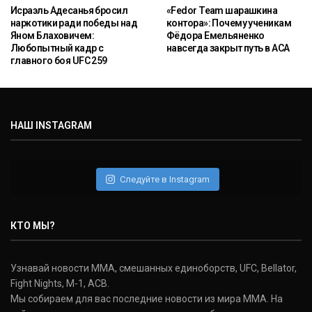
Исраэль Адесанья бросил
«Fedor Team шарашкина
наркотики ради победы над
контора»: Почему ученикам
Яном Блаховичем:
Фёдора Емельяненко
Любопытный кадр с
навсегда закрыт путь в ACA
главного боя UFC 259
НАШ INSTAGRAM
Следуйте в Instagram
КТО МЫ?
Узнавай новости ММА, смешанных единоборств, UFC, Bellator,
Fight Nights, M-1, ACB.
Мы собираем для вас последние новости из мира ММА. На