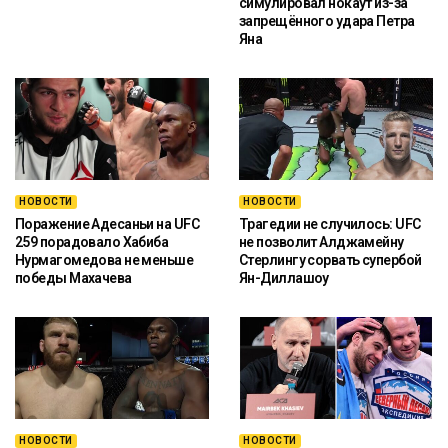
симулировал нокаут из-за
запрещённого удара Петра
Яна
НОВОСТИ
НОВОСТИ
Поражение Адесаньи на UFC
Трагедии не случилось: UFC
259 порадовало Хабиба
не позволит Алджамейну
Нурмагомедова не меньше
Стерлингу сорвать супербой
победы Махачева
Ян-Диллашоу
НОВОСТИ
НОВОСТИ