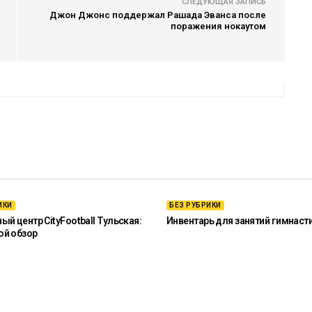
СЛЕДУЮЩАЯ ЗАПИСЬ
Джон Джонс поддержал Рашада Эванса после
поражения нокаутом
ИКИ
БЕЗ РУБРИКИ
й центр CityFootball Тульская:
Инвентарь для занятий гимнаст
ой обзор