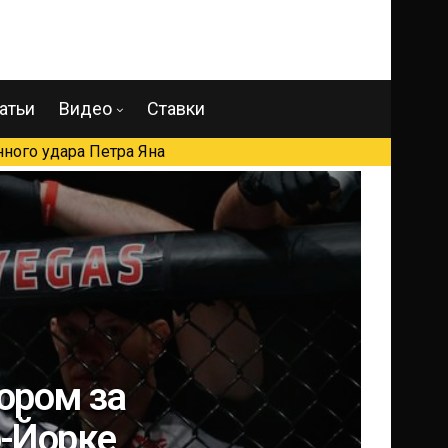
атьи
Видео
Ставки
ного удара Петра Яна
ором за
ю-Йорке