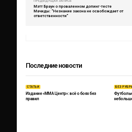
ПРЕДЫДУЩАЯ ЗАПИСЬ
Мэтт Браун о проваленном допинг-тесте
Мачиды: "Незнание закона не освобождает от
ответственности"
Последние новости
СТАТЬИ
БЕЗ РУБР
Издание «ММА Центр»: всё о боях без
Футбольны
правил
небольш