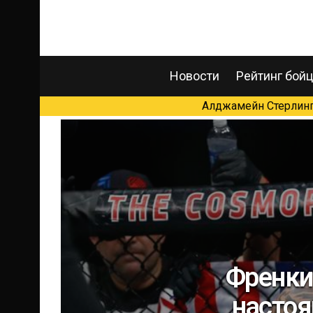
Новости
Рейтинг бой
Алджамейн Стерлинг 
Френки
настоя