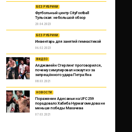
БЕЗ РУБРИКИ
Футбольный центр CityFootball
Тульская: небольшой обзор
20.04.2023
БЕЗ РУБРИКИ
Инвентарь для занятий гимнастикой
06.02.2023
ВИДЕО
Алджамейн Стерлинг проговорился,
почему симулировал нокаут из-за
запрещённого удара Петра Яна
08.03.2021
НОВОСТИ
Поражение Адесаньи на UFC 259
порадовало Хабиба Нурмагомедова не
меньше победы Махачева
07.03.2021