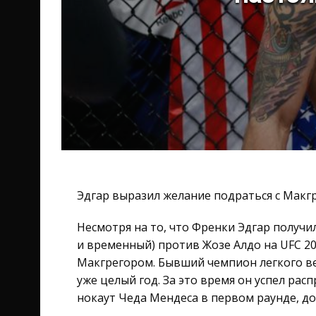
Эдгар выразил желание подраться с Макгр
Несмотря на то, что Френки Эдгар получил
и временный) против Жозе Алдо на UFC 20
Макгрегором. Бывший чемпион легкого ве
уже целый год. За это время он успел ра
нокаут Чеда Мендеса в первом раунде, до