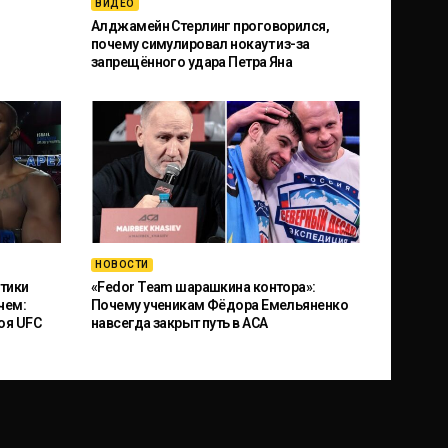
ВИДЕО
Алджамейн Стерлинг проговорился,
почему симулировал нокаут из-за
запрещённого удара Петра Яна
НОВОСТИ
тики
«Fedor Team шарашкина контора»:
чем:
Почему ученикам Фёдора Емельяненко
оя UFC
навсегда закрыт путь в ACA