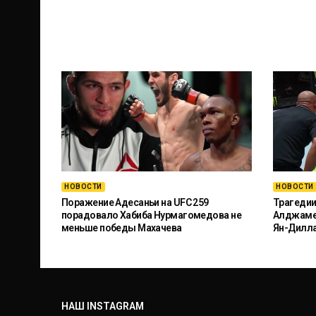
НОВОСТИ
НОВОСТИ
Поражение Адесаньи на UFC 259
Трагедии
порадовало Хабиба Нурмагомедова не
Алджамей
меньше победы Махачева
Ян-Дилл
НАШ INSTAGRAM