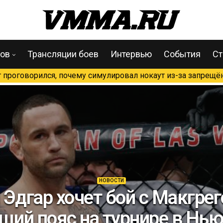
цов
Трансляции боев
Интервью
События
Ст
проговорился, почему симулировал нокаут из-за запрещён
НОВОСТИ
 Эдгар хочет бой с Макгрег
щий пояс на турнире в Нь