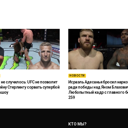
НОВОСТИ
 не случилось: UFC не позволит
Исраэль Адесанья бросил нарко
ну Стерлингу сорвать супербой
ради победы над Яном Блахови
ашоу
Любопытный кадр с главного б
259
КТО МЫ?