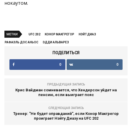
нокаутом.
МЕТКИ
UFC 202
КОНОР МАКГРЕГОР
НЭЙТ ДИАЗ
РАФАЭЛЬ ДОС АНЬОС
ЭДДИ АЛЬВАРЕЗ
ПОДЕЛИТЬСЯ
0
0
ПРЕДЫДУЩАЯ ЗАПИСЬ
Крис Вайдман сомневается, что Хендерсон уйдет на
пенсию, если выиграет пояс
СЛЕДУЮЩАЯ ЗАПИСЬ
Тренер: "Не будет оправданий", если Конор Макгрегор
проиграет Нэйту Диазу на UFC 202