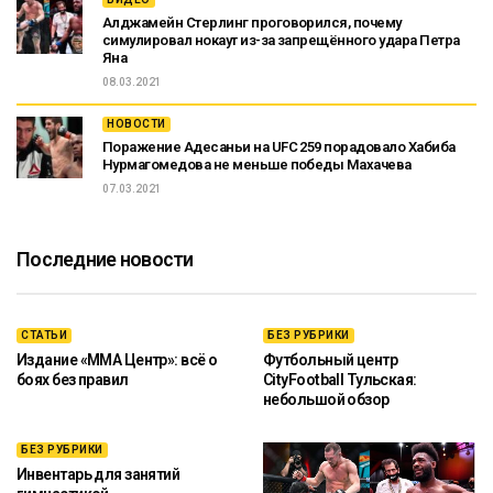
Алджамейн Стерлинг проговорился, почему
симулировал нокаут из-за запрещённого удара Петра
Яна
08.03.2021
НОВОСТИ
Поражение Адесаньи на UFC 259 порадовало Хабиба
Нурмагомедова не меньше победы Махачева
07.03.2021
Последние новости
СТАТЬИ
БЕЗ РУБРИКИ
Издание «ММА Центр»: всё о
Футбольный центр
боях без правил
CityFootball Тульская:
небольшой обзор
БЕЗ РУБРИКИ
Инвентарь для занятий