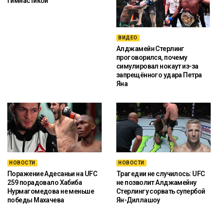
гимнастикой
ВИДЕО
Алджамейн Стерлинг
проговорился, почему
симулировал нокаут из-за
запрещённого удара Петра
Яна
НОВОСТИ
НОВОСТИ
Поражение Адесаньи на UFC
Трагедии не случилось: UFC
259 порадовало Хабиба
не позволит Алджамейну
Нурмагомедова не меньше
Стерлингу сорвать супербой
победы Махачева
Ян-Диллашоу