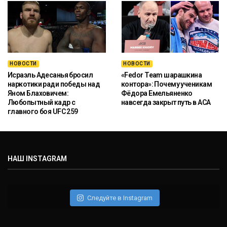
НОВОСТИ
НОВОСТИ
Исраэль Адесанья бросил
«Fedor Team шарашкина
наркотики ради победы над
контора»: Почему ученикам
Яном Блаховичем:
Фёдора Емельяненко
Любопытный кадр с
навсегда закрыт путь в ACA
главного боя UFC 259
НАШ INSTAGRAM
Следуйте в Instagram