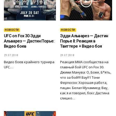
НОВОСТИ
НОВОСТИ
UFC on Fox 30 Эдди
Эдди Альварез — Дастин
Альварез — Дастин Порье:
Порье II: Реакция в
Видео боев
Твиттере + Видео боя
29.07.2018
29.07.2018
Видео боев крайнего турнира
Реакция ММА сообщества на
UFC.…
главный бой UFC on Fox 30.
Джими Манува: О, Боже, Б*ять,
что за бой!!!! Вау!!1 Тони
Фергюсон: Хорошая работа,
пацан. Белал Мухаммед: Вау,
как я и говорил, бокс Дастина
слишко…