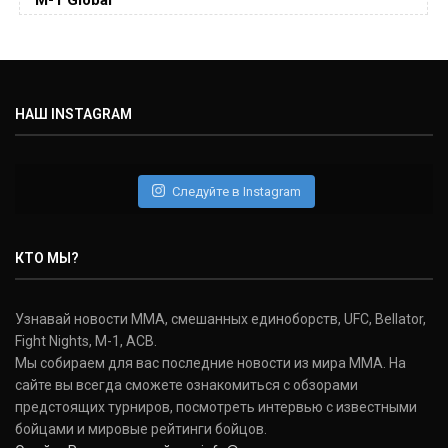
(15-2-, 0)
Майкл Биспинг
Michael Bisping
(30-9-0, 1)
НАШ INSTAGRAM
Дэниель Кормье
Daniel Cormier
(22-2-0, 1)
Следуйте в Instagram
Нэйт Диаз
Nate Diaz
КТО МЫ?
(20-12-0, 0)
Дональд Серроне
Узнавай новости ММА, смешанных единоборств, UFC, Bellator,
Donald Cerrone
Fight Nights, M-1, ACB.
(36-15-0, 1)
Мы собираем для вас последние новости из мира ММА. На
сайте вы всегда сможете ознакомиться с обзорами
Исраэль Адесанья
предстоящих турниров, посмотреть интервью с известными
Israel Adesanya
бойцами и мировые рейтинги бойцов.
(19-0-0, 0)