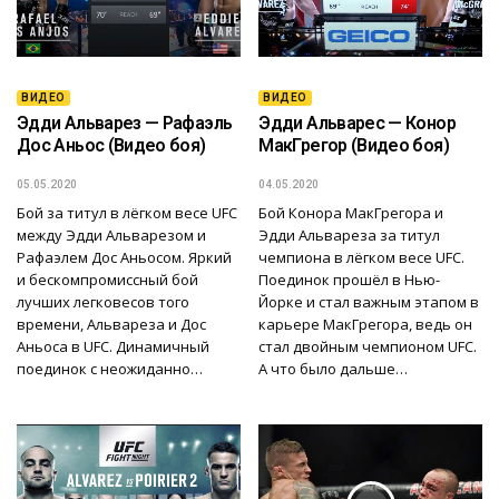
ВИДЕО
ВИДЕО
Эдди Альварез — Рафаэль
Эдди Альварес — Конор
Дос Аньос (Видео боя)
МакГрегор (Видео боя)
05.05.2020
04.05.2020
Бой за титул в лёгком весе UFC
Бой Конора МакГрегора и
между Эдди Альварезом и
Эдди Альвареза за титул
Рафаэлем Дос Аньосом. Яркий
чемпиона в лёгком весе UFC.
и бескомпромиссный бой
Поединок прошёл в Нью-
лучших легковесов того
Йорке и стал важным этапом в
времени, Альвареза и Дос
карьере МакГрегора, ведь он
Аньоса в UFC. Динамичный
стал двойным чемпионом UFC.
поединок с неожиданно…
А что было дальше…