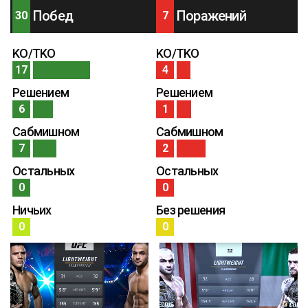
Побед
Поражений
30
7
KO/TKO
KO/TKO
17
4
Решением
Решением
6
1
Сабмишном
Сабмишном
7
2
Остальных
Остальных
0
0
Ничьих
Без решения
0
0