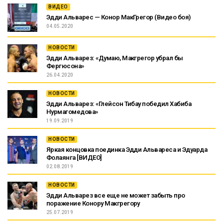
ВИДЕО
Эдди Альварес — Конор МакГрегор (Видео боя)
04.05.2020
НОВОСТИ
Эдди Альварез: «Думаю, Макгрегор убрал бы
Фергюсона»
26.04.2020
НОВОСТИ
Эдди Альварез: «Глейсон Тибау победил Хабиба
Нурмагомедова»
19.09.2019
НОВОСТИ
Яркая концовка поединка Эдди Альвареса и Эдуарда
Фолаянга [ВИДЕО]
02.08.2019
НОВОСТИ
Эдди Альварез все еще не может забыть про
поражение Конору Макгрегору
25.07.2019