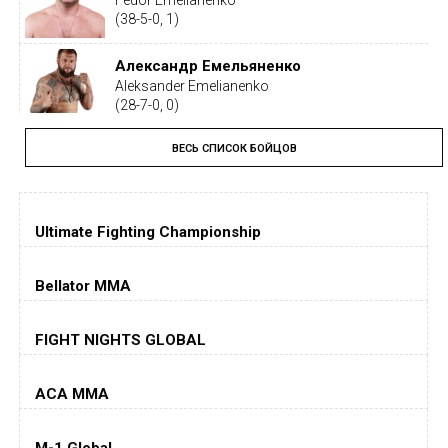
(38-5-0, 1)
Александр Емельяненко
Aleksander Emelianenko
(28-7-0, 0)
ВЕСЬ СПИСОК БОЙЦОВ
Тайрон Вудли
Tyron Woodley
(19-5-1, 0)
Ultimate Fighting Championship
Дастин Порье
Dustin Poirier
(26-6-0, 1)
Bellator MMA
Хорхе Масвидаль
FIGHT NIGHTS GLOBAL
Jorge Masvidal
(35-14-0, 0)
ACA MMA
Колби Ковингтон
Colby Covington
M-1 Global