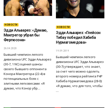
НОВОСТИ
НОВОСТИ
Эдди Альварез: «Думаю,
Эдди Альварез: «Глейсон
Макгрегор убрал бы
Тибау победил Хабиба
Фергюсона»
Нурмагомедова»
26.04.2020
19.09.2019
Бывший чемпион легкого
Бывший чемпион легкого
дивизиона UFC Эдди Альварез
дивизиона UFC Эдди Альварез
(30-7, 1 NC) оценил шансы
(30-7) утверждает, что знает,
своего бывшего оппонента
за счет чего можно одолеть
Конора Макгрегора (22-4) в
второго номера рейтинга P4P
потенциальных боях с
Хабиба Нурмагомедова (28-0):
элитными легковесами: «Я
«Я думаю, что для того, чтобы
думаю, что Конор убр…
…