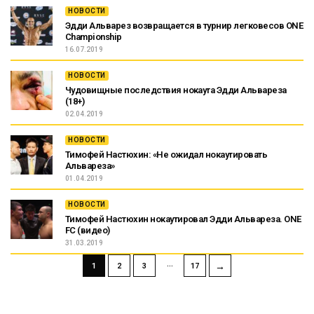
НОВОСТИ
Эдди Альварез возвращается в турнир легковесов ONE
Championship
16.07.2019
НОВОСТИ
Чудовищные последствия нокаута Эдди Альвареза
(18+)
02.04.2019
НОВОСТИ
Тимофей Настюхин: «Не ожидал нокаутировать
Альвареза»
01.04.2019
НОВОСТИ
Тимофей Настюхин нокаутировал Эдди Альвареза. ONE
FC (видео)
31.03.2019
…
→
1
2
3
17