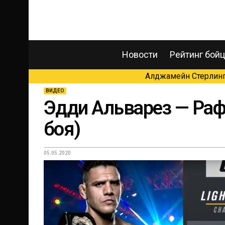
Новости
Рейтинг бой
Алджамейн Стерлинг 
ВИДЕО
Эдди Альварез — Раф
боя)
05.05.2020