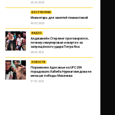
20.04.2023
БЕЗ РУБРИКИ
Инвентарь для занятий гимнастикой
06.02.2023
ВИДЕО
Алджамейн Стерлинг проговорился,
почему симулировал нокаут из-за
запрещённого удара Петра Яна
08.03.2021
НОВОСТИ
Поражение Адесаньи на UFC 259
порадовало Хабиба Нурмагомедова не
меньше победы Махачева
07.03.2021