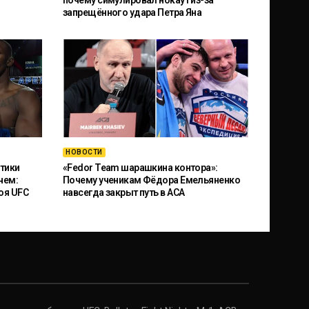
почему симулировал нокаут из-за
запрещённого удара Петра Яна
НОВОСТИ
тики
«Fedor Team шарашкина контора»:
чем:
Почему ученикам Фёдора Емельяненко
оя UFC
навсегда закрыт путь в ACA