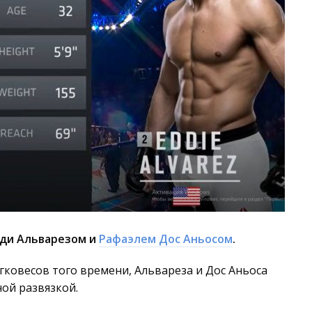
дди Альварезом и
Рафаэлем Дос Аньосом
.
гковесов того времени, Альвареза и Дос Аньоса
ой развязкой.