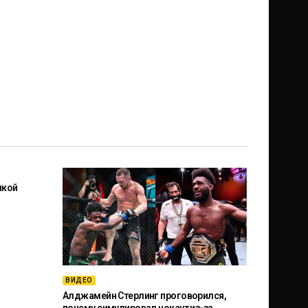
икой
ВИДЕО
Алджамейн Стерлинг проговорился,