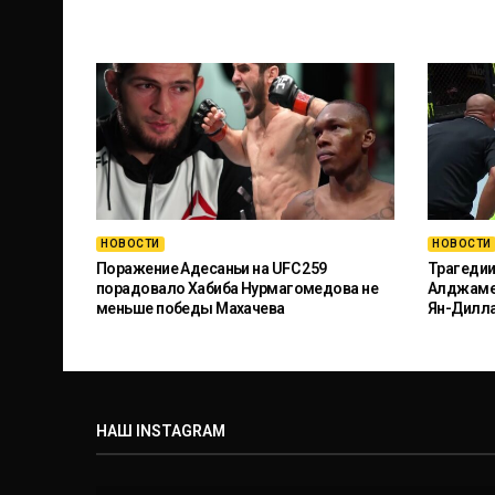
НОВОСТИ
НОВОСТИ
Поражение Адесаньи на UFC 259
Трагедии
порадовало Хабиба Нурмагомедова не
Алджамей
меньше победы Махачева
Ян-Дилл
НАШ INSTAGRAM