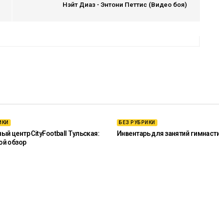
Нэйт Диаз - Энтони Петтис (Видео боя)
ИКИ
БЕЗ РУБРИКИ
й центр CityFootball Тульская:
Инвентарь для занятий гимнаст
ой обзор