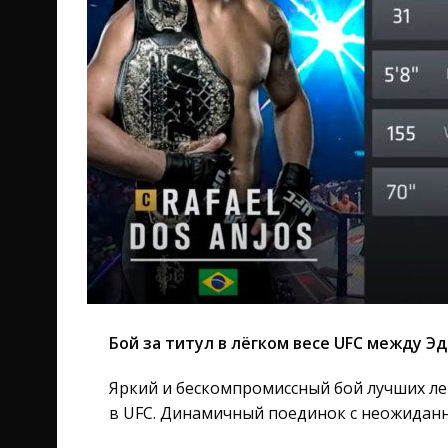
Бой за титул в лёгком весе UFC между Э
Яркий и бескомпромиссный бой лучших ле
в UFC. Динамичный поединок с неожиданн