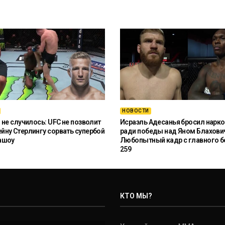
НОВОСТИ
 не случилось: UFC не позволит
Исраэль Адесанья бросил нарко
ну Стерлингу сорвать супербой
ради победы над Яном Блахови
ашоу
Любопытный кадр с главного б
259
КТО МЫ?