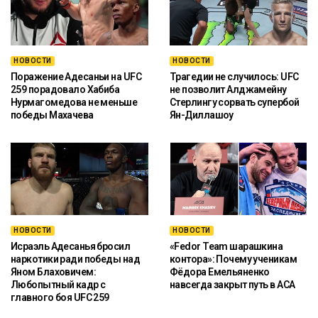
НОВОСТИ
НОВОСТИ
Поражение Адесаньи на UFC
Трагедии не случилось: UFC
259 порадовало Хабиба
не позволит Алджамейну
Нурмагомедова не меньше
Стерлингу сорвать супербой
победы Махачева
Ян-Диллашоу
НОВОСТИ
НОВОСТИ
Исраэль Адесанья бросил
«Fedor Team шарашкина
наркотики ради победы над
контора»: Почему ученикам
Яном Блаховичем:
Фёдора Емельяненко
Любопытный кадр с
навсегда закрыт путь в ACA
главного боя UFC 259