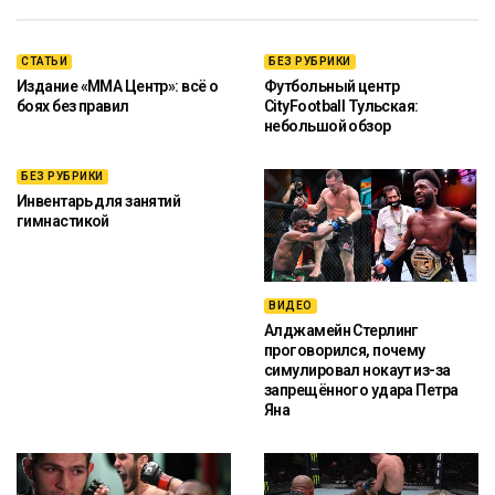
СТАТЬИ
БЕЗ РУБРИКИ
Издание «ММА Центр»: всё о
Футбольный центр
боях без правил
CityFootball Тульская:
небольшой обзор
БЕЗ РУБРИКИ
Инвентарь для занятий
гимнастикой
ВИДЕО
Алджамейн Стерлинг
проговорился, почему
симулировал нокаут из-за
запрещённого удара Петра
Яна