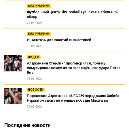
БЕЗ РУБРИКИ
Футбольный центр CityFootball Тульская: небольшой
обзор
20.04.2023
БЕЗ РУБРИКИ
Инвентарь для занятий гимнастикой
06.02.2023
ВИДЕО
Алджамейн Стерлинг проговорился, почему
симулировал нокаут из-за запрещённого удара Петра
Яна
08.03.2021
НОВОСТИ
Поражение Адесаньи на UFC 259 порадовало Хабиба
Нурмагомедова не меньше победы Махачева
07.03.2021
Последние новости