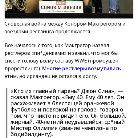
Словесная война между Конором Макгрегором и
звездами рестлинга продолжается.
Все началось с того, как Макгрегор назвал
рестлеров «пи*денками» и заявил, что мог бы
снести голову всему составу WWE (промоушен
прорестлинга).
Многие рестлеры возмутились
этим, но ирландец не остался в долгу.
«Кто их главный парень? Джон Сина», —
сказал Макгрегор. «Ему 40. Ему 40 лет. Он
расхаживает в блестящей оранжевой
футболке и повязкой на голове, говоря о
том, что никто не видит его. Он большой,
жирный, 40-летний неудавшийся, ср*ный
Мистер Олимпия (звание чемпиона по
бодибилдингу).