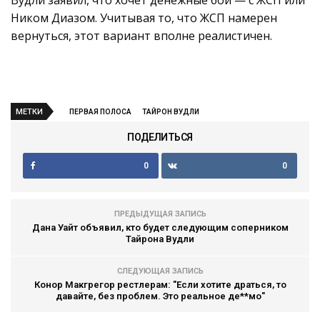
Вудли заявил, что хочет денежные бои — с ЖСП или
Ником Диазом. Учитывая то, что ЖСП намерен
вернуться, этот вариант вполне реалистичен.
МЕТКИ
ПЕРВАЯ ПОЛОСА
ТАЙРОН ВУДЛИ
ПОДЕЛИТЬСЯ
0
0
ПРЕДЫДУЩАЯ ЗАПИСЬ
Дана Уайт объявил, кто будет следующим соперником
Тайрона Вудли
СЛЕДУЮЩАЯ ЗАПИСЬ
Конор Макгрегор рестлерам: "Если хотите драться, то
давайте, без проблем. Это реальное де**мо"