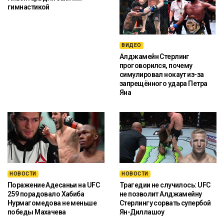
гимнастикой
ВИДЕО
Алджамейн Стерлинг
проговорился, почему
симулировал нокаут из-за
запрещённого удара Петра
Яна
НОВОСТИ
НОВОСТИ
Поражение Адесаньи на UFC
Трагедии не случилось: UFC
259 порадовало Хабиба
не позволит Алджамейну
Нурмагомедова не меньше
Стерлингу сорвать супербой
победы Махачева
Ян-Диллашоу