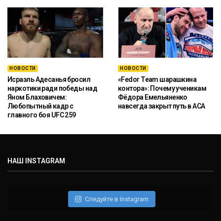
НОВОСТИ
НОВОСТИ
Исраэль Адесанья бросил
«Fedor Team шарашкина
наркотики ради победы над
контора»: Почему ученикам
Яном Блаховичем:
Фёдора Емельяненко
Любопытный кадр с
навсегда закрыт путь в ACA
главного боя UFC 259
НАШ INSTAGRAM
Следуйте в Instagram