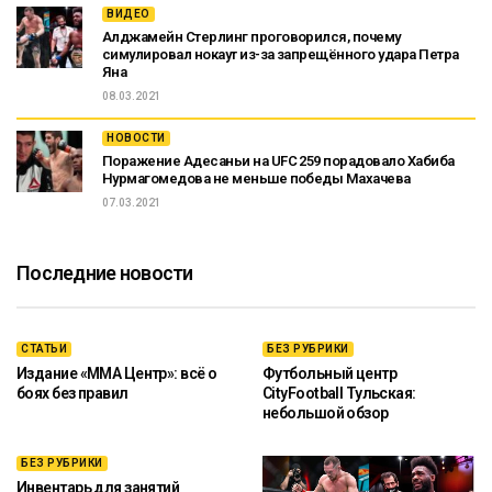
ВИДЕО
Алджамейн Стерлинг проговорился, почему
симулировал нокаут из-за запрещённого удара Петра
Яна
08.03.2021
НОВОСТИ
Поражение Адесаньи на UFC 259 порадовало Хабиба
Нурмагомедова не меньше победы Махачева
07.03.2021
Последние новости
СТАТЬИ
БЕЗ РУБРИКИ
Издание «ММА Центр»: всё о
Футбольный центр
боях без правил
CityFootball Тульская:
небольшой обзор
БЕЗ РУБРИКИ
Инвентарь для занятий