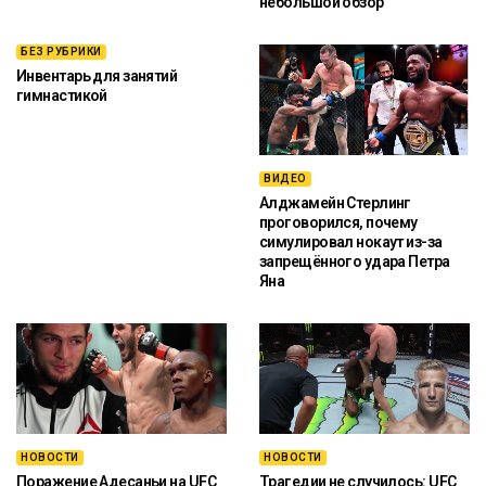
небольшой обзор
БЕЗ РУБРИКИ
Инвентарь для занятий
гимнастикой
ВИДЕО
Алджамейн Стерлинг
проговорился, почему
симулировал нокаут из-за
запрещённого удара Петра
Яна
НОВОСТИ
НОВОСТИ
Поражение Адесаньи на UFC
Трагедии не случилось: UFC