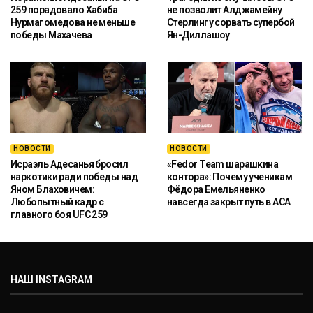
259 порадовало Хабиба
не позволит Алджамейну
Нурмагомедова не меньше
Стерлингу сорвать супербой
победы Махачева
Ян-Диллашоу
НОВОСТИ
НОВОСТИ
Исраэль Адесанья бросил
«Fedor Team шарашкина
наркотики ради победы над
контора»: Почему ученикам
Яном Блаховичем:
Фёдора Емельяненко
Любопытный кадр с
навсегда закрыт путь в ACA
главного боя UFC 259
НАШ INSTAGRAM