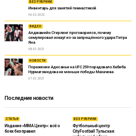
БЕЗ РУБРИКИ
Инвентарь для занятий гимнастикой
06.02.2023
ВИДЕО
Алджамейн Стерлинг проговорился, почему
симулировал нокаут из-за запрещённого удара Петра
Яна
08.03.2021
НОВОСТИ
Поражение Адесаньи на UFC 259 порадовало Хабиба
Нурмагомедова не меньше победы Махачева
07.03.2021
Последние новости
СТАТЬИ
БЕЗ РУБРИКИ
Издание «ММА Центр»: всё о
Футбольный центр
боях без правил
CityFootball Тульская: