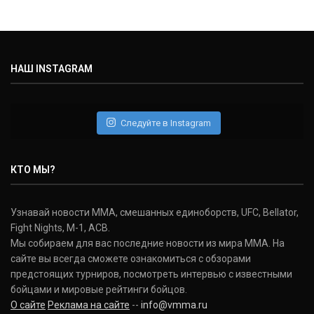
Майкл Биспинг
Michael Bisping
(30-9-0, 1)
НАШ INSTAGRAM
Дэниель Кормье
Daniel Cormier
(22-2-0, 1)
Следуйте в Instagram
Нэйт Диаз
Nate Diaz
КТО МЫ?
(20-12-0, 0)
Дональд Серроне
Узнавай новости ММА, смешанных единоборств, UFC, Bellator,
Donald Cerrone
Fight Nights, M-1, ACB.
(36-15-0, 1)
Мы собираем для вас последние новости из мира ММА. На
сайте вы всегда сможете ознакомиться с обзорами
Исраэль Адесанья
предстоящих турниров, посмотреть интервью с известными
Israel Adesanya
бойцами и мировые рейтинги бойцов.
(19-0-0, 0)
О сайте
Реклама на сайте
--
info@vmma.ru