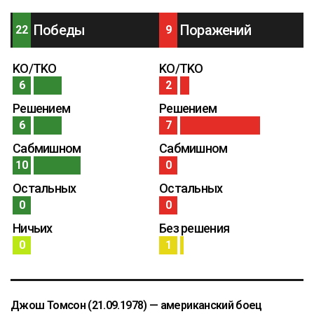
Победы
Поражений
22
9
KO/TKO
KO/TKO
6
2
Решением
Решением
6
7
Сабмишном
Сабмишном
10
0
Остальных
Остальных
0
0
Ничьих
Без решения
0
1
Джош Томсон (21.09.1978
) — американский боец