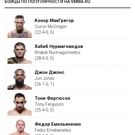
БОЙЦЫ ПО ПОПУЛЯРНОСТИ НА VMMA.RU
Конор МакГрегор
Conor McGregor
(22-4-0, 0)
Хабиб Нурмагомедов
Khabib Nurmagomedov
(28-0-0, 0)
Джон Джонс
Jon Jones
(26-1-0, 1)
Тони Фергюсон
Tony Ferguson
(25-4-0, 0)
Федор Емельяненко
Fedor Emelianenko