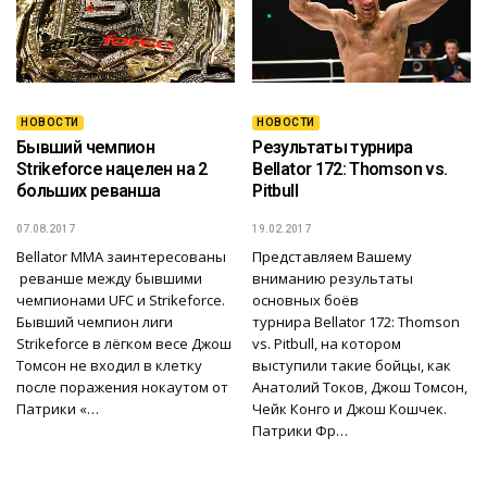
НОВОСТИ
НОВОСТИ
Бывший чемпион
Результаты турнира
Strikeforce нацелен на 2
Bellator 172: Thomson vs.
больших реванша
Pitbull
07.08.2017
19.02.2017
Bellator MMA заинтересованы
Представляем Вашему
реванше между бывшими
вниманию результаты
чемпионами UFC и Strikeforce.
основных боёв
Бывший чемпион лиги
турнира Bellator 172: Thomson
Strikeforce в лёгком весе Джош
vs. Pitbull, на котором
Томсон не входил в клетку
выступили такие бойцы, как
после поражения нокаутом от
Анатолий Токов, Джош Томсон,
Патрики «…
Чейк Конго и Джош Кошчек.
Патрики Фр…