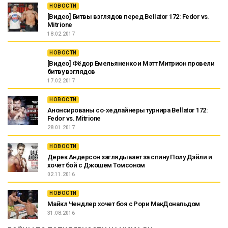
НОВОСТИ
[Видео] Битвы взглядов перед Bellator 172: Fedor vs.
Mitrione
18.02.2017
НОВОСТИ
[Видео] Фёдор Емельяненко и Мэтт Митрион провели
битву взглядов
17.02.2017
НОВОСТИ
Анонсированы со-хедлайнеры турнира Bellator 172:
Fedor vs. Mitrione
28.01.2017
НОВОСТИ
Дерек Андерсон заглядывает за спину Полу Дэйли и
хочет бой с Джошем Томсоном
02.11.2016
НОВОСТИ
Майкл Чендлер хочет боя с Рори МакДональдом
31.08.2016