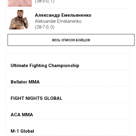
(38-5-0, 1)
Александр Емельяненко
Aleksander Emelianenko
(28-7-0, 0)
ВЕСЬ СПИСОК БОЙЦОВ
Тайрон Вудли
Tyron Woodley
(19-5-1, 0)
Ultimate Fighting Championship
Дастин Порье
Dustin Poirier
(26-6-0, 1)
Bellator MMA
Хорхе Масвидаль
FIGHT NIGHTS GLOBAL
Jorge Masvidal
(35-14-0, 0)
ACA MMA
Колби Ковингтон
Colby Covington
M-1 Global
(15-2-, 0)