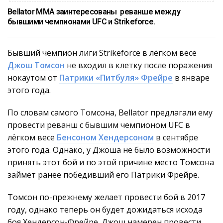
Bellator MMA заинтересованы реванше между
бывшими чемпионами UFC и Strikeforce.
Бывший чемпион лиги Strikeforce в лёгком весе
Джош Томсон
не входил в клетку после поражения
нокаутом от
Патрики «Питбуля» Фрейре
в январе
этого года.
По словам самого Томсона, Bellator предлагали ему
провести реванш с бывшим чемпионом UFC в
лёгком весе
Бенсоном Хендерсоном
в сентябре
этого года. Однако, у Джоша не было возможности
принять этот бой и по этой причине место Томсона
займёт ранее победивший его Патрики Фрейре.
Томсон по-прежнему желает провести бой в 2017
году, однако теперь он будет дожидаться исхода
боя Хендерсон-Фрейре. Джош намерен провести