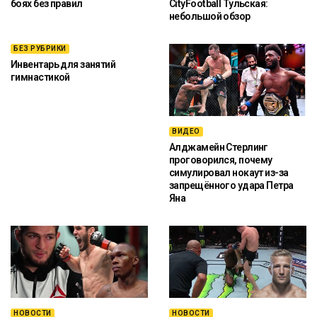
боях без правил
CityFootball Тульская:
небольшой обзор
БЕЗ РУБРИКИ
Инвентарь для занятий
гимнастикой
ВИДЕО
Алджамейн Стерлинг
проговорился, почему
симулировал нокаут из-за
запрещённого удара Петра
Яна
НОВОСТИ
НОВОСТИ