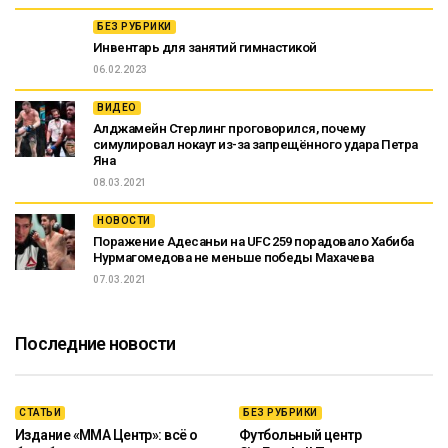
БЕЗ РУБРИКИ
Инвентарь для занятий гимнастикой
06.02.2023
ВИДЕО
Алджамейн Стерлинг проговорился, почему
симулировал нокаут из-за запрещённого удара Петра
Яна
08.03.2021
НОВОСТИ
Поражение Адесаньи на UFC 259 порадовало Хабиба
Нурмагомедова не меньше победы Махачева
07.03.2021
Последние новости
СТАТЬИ
БЕЗ РУБРИКИ
Издание «ММА Центр»: всё о
Футбольный центр