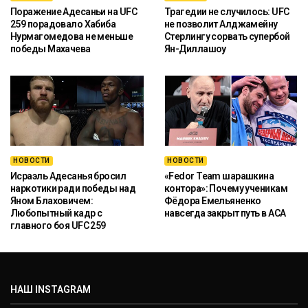
Поражение Адесаньи на UFC
Трагедии не случилось: UFC
259 порадовало Хабиба
не позволит Алджамейну
Нурмагомедова не меньше
Стерлингу сорвать супербой
победы Махачева
Ян-Диллашоу
НОВОСТИ
НОВОСТИ
Исраэль Адесанья бросил
«Fedor Team шарашкина
наркотики ради победы над
контора»: Почему ученикам
Яном Блаховичем:
Фёдора Емельяненко
Любопытный кадр с
навсегда закрыт путь в ACA
главного боя UFC 259
НАШ INSTAGRAM