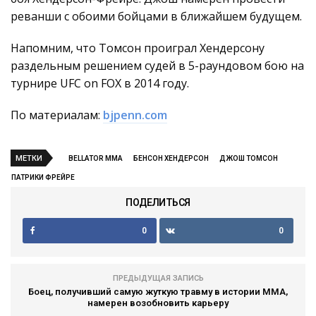
реванши с обоими бойцами в ближайшем будущем.
Напомним, что Томсон проиграл Хендерсону
раздельным решением судей в 5-раундовом бою на
турнире UFC on FOX в 2014 году.
По материалам:
bjpenn.com
МЕТКИ
BELLATOR MMA
БЕНСОН ХЕНДЕРСОН
ДЖОШ ТОМСОН
ПАТРИКИ ФРЕЙРЕ
ПОДЕЛИТЬСЯ
0
0
ПРЕДЫДУЩАЯ ЗАПИСЬ
Боец, получивший самую жуткую травму в истории MMA,
намерен возобновить карьеру