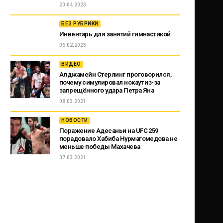
20.04.2023
БЕЗ РУБРИКИ
Инвентарь для занятий гимнастикой
06.02.2023
ВИДЕО
Алджамейн Стерлинг проговорился,
почему симулировал нокаут из-за
запрещённого удара Петра Яна
08.03.2021
НОВОСТИ
Поражение Адесаньи на UFC 259
порадовало Хабиба Нурмагомедова не
меньше победы Махачева
07.03.2021