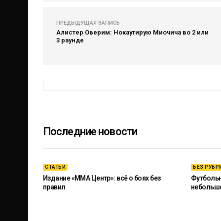
ПРЕДЫДУЩАЯ ЗАПИСЬ
Алистер Оверим: Нокаутирую Миочича во 2 или
3 раунде
Последние новости
СТАТЬИ
БЕЗ РУБР
Издание «ММА Центр»: всё о боях без
Футбольны
правил
небольш