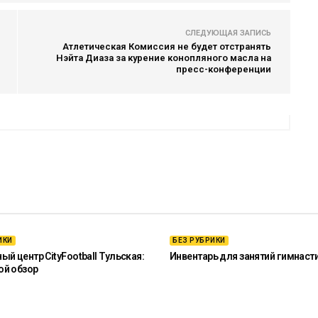
СЛЕДУЮЩАЯ ЗАПИСЬ
Атлетическая Комиссия не будет отстранять
Нэйта Диаза за курение конопляного масла на
пресс-конференции
ИКИ
БЕЗ РУБРИКИ
й центр CityFootball Тульская:
Инвентарь для занятий гимнаст
ой обзор