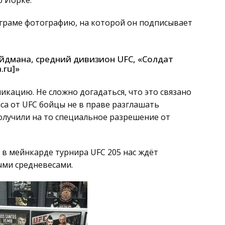
ю Йорке.
граме фотографию, на которой он подписывает
айдмана, средний дивизион UFC, «Солдат
.ru]»
икацию. Не сложно догадаться, что это связано
са от UFC бойцы не в праве разглашать
олучили на то специальное разрешение от
о в мейнкарде турнира UFC 205 нас ждёт
ыми средневесами.