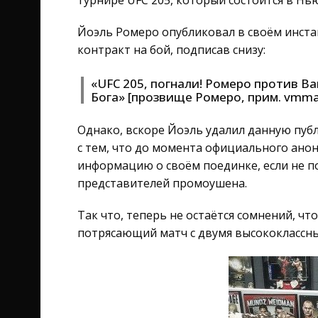
турнире UFC 205, который состоится в Нь
Йоэль Ромеро опубликовал в своём инста
контракт на бой, подписав снизу:
«UFC 205, погнали! Ромеро против В
Бога» [прозвище Ромеро, прим. vmma
Однако, вскоре Йоэль удалил данную публ
с тем, что до момента официального анон
информацию о своём поединке, если не п
представителей промоушена.
Так что, теперь не остаётся сомнений, чт
потрясающий матч с двумя высококлассн