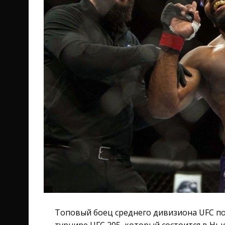
Топовый боец среднего дивизиона UFC по