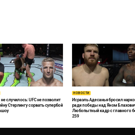
НОВОСТИ
 не случилось: UFC не позволит
Исраэль Адесанья бросил нарко
ну Стерлингу сорвать супербой
ради победы над Яном Блахови
ашоу
Любопытный кадр с главного б
259