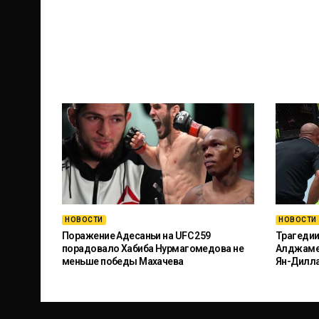
НОВОСТИ
НОВОСТИ
Поражение Адесаньи на UFC 259
Трагедии
порадовало Хабиба Нурмагомедова не
Алджамей
меньше победы Махачева
Ян-Дилл