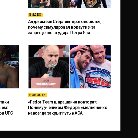
ВИДЕО
Алджамейн Стерлинг проговорился,
почему симулировал нокаут из-за
запрещённого удара Петра Яна
НОВОСТИ
тики
«Fedor Team шарашкина контора»:
чем:
Почему ученикам Фёдора Емельяненко
оя UFC
навсегда закрыт путь в ACA