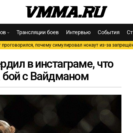
цов
Трансляции боев
Интервью
События
Ст
проговорился, почему симулировал нокаут из-за запрещён
рдил в инстаграме, что
а бой с Вайдманом