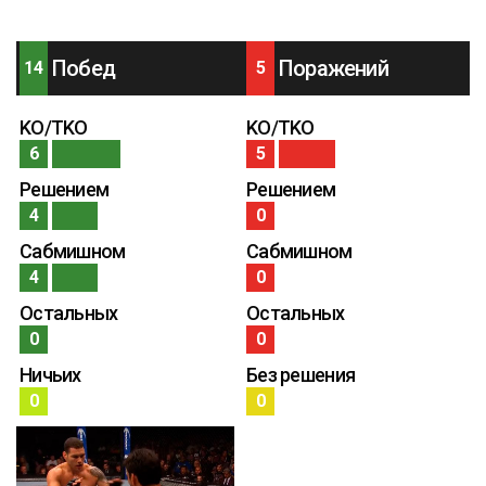
Побед
Поражений
14
5
KO/TKO
KO/TKO
6
5
Решением
Решением
4
0
Сабмишном
Сабмишном
4
0
Остальных
Остальных
0
0
Ничьих
Без решения
0
0