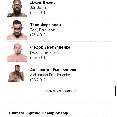
Джон Джонс
Jon Jones
(26-1-0, 1)
Тони Фергюсон
Tony Ferguson
(25-4-0, 0)
Федор Емельяненко
Fedor Emelianenko
(38-5-0, 1)
Александр Емельяненко
Aleksander Emelianenko
(28-7-0, 0)
ВЕСЬ СПИСОК БОЙЦОВ
Тайрон Вудли
Tyron Woodley
(19-5-1, 0)
Ultimate Fighting Championship
Дастин Порье