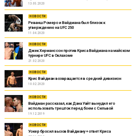
13.05.2020
НОВОСТИ
Реванш Ромеро и Вайдмана был близок к
утверждению на UFC 250
11.04.2020
НОВОСТИ
Джек Херманссон против Криса Вайдмана на майском
турнире UFC в Оклахоме
21.02.2020
НОВОСТИ
Крис Вайдман возвращается в средний дивизион
10.02.2020
НОВОСТИ
Вайдман рассказал, как Дана Уайт вынудил его
использовать трешток перед боем с Сильвой
19.12.2019
НОВОСТИ
Уокер бросил вызов Вайдману + ответ Криса