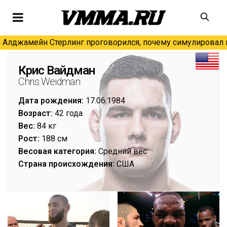
Алджамейн Стерлинг проговорился, почему симулировал н
Крис Вайдман
Chris Weidman
Дата рождения:
17.06.1984
Возраст:
42 года
Вес:
84 кг
Рост:
188 см
Весовая категория:
Средний вес
Страна происхождения:
США