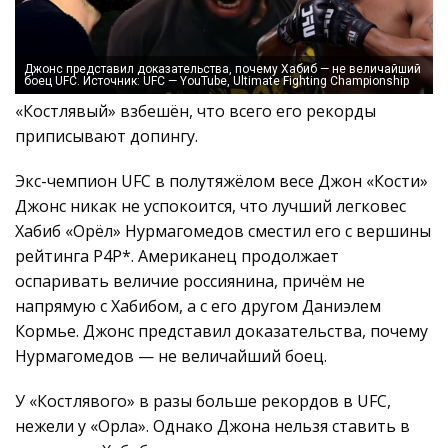
Джонс представил доказательства, почему Хабиб — не величайший
боец UFC. Источник: UFC — YouTube, Ultimate Fighting Championship
«Костлявый» взбешён, что всего его рекорды
приписывают допингу.
Экс-чемпион UFC в полутяжёлом весе Джон «Кости»
Джонс никак не успокоится, что лучший легковес
Хабиб «Орёл» Нурмагомедов сместил его с вершины
рейтинга P4P*. Американец продолжает
оспаривать величие россиянина, причём не
напрямую с Хабибом, а с его другом Даниэлем
Кормье. Джонс представил доказательства, почему
Нурмагомедов — не величайший боец.
У «Костлявого» в разы больше рекордов в UFC,
нежели у «Орла». Однако Джона нельзя ставить в