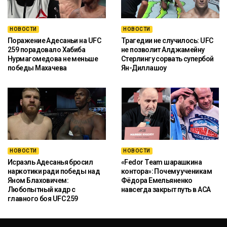
НОВОСТИ
НОВОСТИ
Поражение Адесаньи на UFC
Трагедии не случилось: UFC
259 порадовало Хабиба
не позволит Алджамейну
Нурмагомедова не меньше
Стерлингу сорвать супербой
победы Махачева
Ян-Диллашоу
НОВОСТИ
НОВОСТИ
Исраэль Адесанья бросил
«Fedor Team шарашкина
наркотики ради победы над
контора»: Почему ученикам
Яном Блаховичем:
Фёдора Емельяненко
Любопытный кадр с
навсегда закрыт путь в ACA
главного боя UFC 259