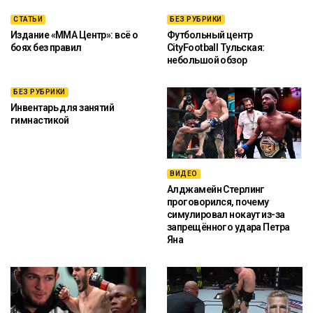
СТАТЬИ
БЕЗ РУБРИКИ
Издание «ММА Центр»: всё о
Футбольный центр
боях без правил
CityFootball Тульская:
небольшой обзор
БЕЗ РУБРИКИ
Инвентарь для занятий
гимнастикой
ВИДЕО
Алджамейн Стерлинг
проговорился, почему
симулировал нокаут из-за
запрещённого удара Петра
Яна