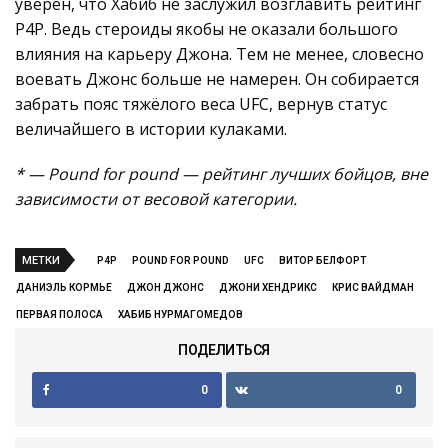
уверен, что Хабиб не заслужил возглавить рейтинг
P4P. Ведь стероиды якобы не оказали большого
влияния на карьеру Джона. Тем не менее, словесно
воевать Джонс больше не намерен. Он собирается
забрать пояс тяжёлого веса UFC, вернув статус
величайшего в истории кулаками.
* — Pound for pound — рейтинг лучших бойцов, вне
зависимости от весовой категории.
МЕТКИ
P4P
POUND FOR POUND
UFC
ВИТОР БЕЛФОРТ
ДАНИЭЛЬ КОРМЬЕ
ДЖОН ДЖОНС
ДЖОНИ ХЕНДРИКС
КРИС ВАЙДМАН
ПЕРВАЯ ПОЛОСА
ХАБИБ НУРМАГОМЕДОВ
ПОДЕЛИТЬСЯ
0
0