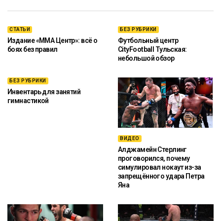
СТАТЬИ
БЕЗ РУБРИКИ
Издание «ММА Центр»: всё о
Футбольный центр
боях без правил
CityFootball Тульская:
небольшой обзор
БЕЗ РУБРИКИ
Инвентарь для занятий
гимнастикой
ВИДЕО
Алджамейн Стерлинг
проговорился, почему
симулировал нокаут из-за
запрещённого удара Петра
Яна