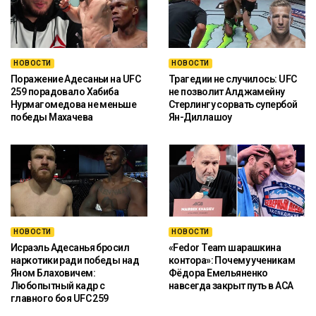
НОВОСТИ
НОВОСТИ
Поражение Адесаньи на UFC
Трагедии не случилось: UFC
259 порадовало Хабиба
не позволит Алджамейну
Нурмагомедова не меньше
Стерлингу сорвать супербой
победы Махачева
Ян-Диллашоу
НОВОСТИ
НОВОСТИ
Исраэль Адесанья бросил
«Fedor Team шарашкина
наркотики ради победы над
контора»: Почему ученикам
Яном Блаховичем:
Фёдора Емельяненко
Любопытный кадр с
навсегда закрыт путь в ACA
главного боя UFC 259