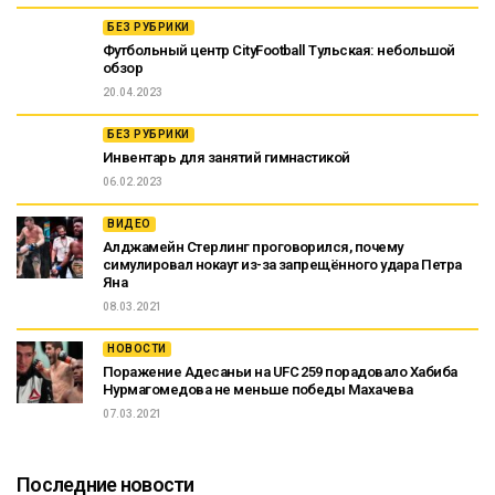
БЕЗ РУБРИКИ
Футбольный центр CityFootball Тульская: небольшой
обзор
20.04.2023
БЕЗ РУБРИКИ
Инвентарь для занятий гимнастикой
06.02.2023
ВИДЕО
Алджамейн Стерлинг проговорился, почему
симулировал нокаут из-за запрещённого удара Петра
Яна
08.03.2021
НОВОСТИ
Поражение Адесаньи на UFC 259 порадовало Хабиба
Нурмагомедова не меньше победы Махачева
07.03.2021
Последние новости