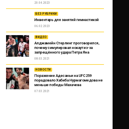
20.04.2023
БЕЗ РУБРИКИ
Инвентарь для занятий гимнастикой
06.02.2023
ВИДЕО
Алджамейн Стерлинг проговорился,
почему симулировал нокаут из-за
запрещённого удара Петра Яна
08.03.2021
НОВОСТИ
Поражение Адесаньи на UFC 259
порадовало Хабиба Нурмагомедова не
меньше победы Махачева
07.03.2021