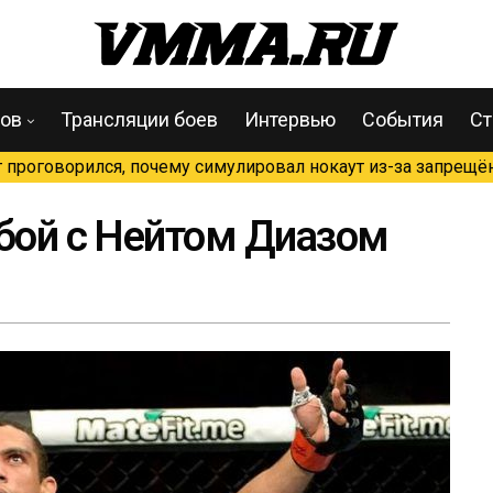
цов
Трансляции боев
Интервью
События
Ст
проговорился, почему симулировал нокаут из-за запрещён
 бой с Нейтом Диазом