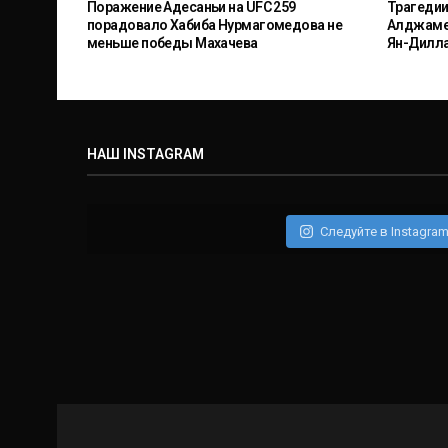
Поражение Адесаньи на UFC 259
Трагедии
порадовало Хабиба Нурмагомедова не
Алджамей
меньше победы Махачева
Ян-Дилл
НАШ INSTAGRAM
Следуйте в Instagra