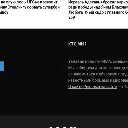
 не случилось: UFC не позволит
Исраэль Адесанья бросил нарко
ну Стерлингу сорвать супербой
ради победы над Яном Блахови
ашоу
Любопытный кадр с главного б
259
КТО МЫ?
Узнавай новости ММА, смешанных
m
Мы собираем для вас последни
ознакомиться с обзорами пред
известными бойцами и мировы
О сайте
Реклама на сайте
--
in