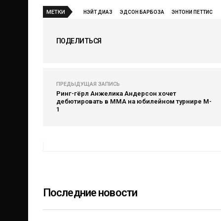
МЕТКИ
НЭЙТ ДИАЗ
ЭДСОН БАРБОЗА
ЭНТОНИ ПЕТТИС
ПОДЕЛИТЬСЯ
ПРЕДЫДУЩАЯ ЗАПИСЬ
Ринг-гёрл Анжелика Андерсон хочет
дебютировать в ММА на юбилейном турнире M-
1
Последние новости