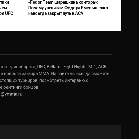
тики
«Fedor Team шарашкина контора»:
чем:
Почему ученикам Фёдора Емельяненко
оя UFC
навсегда закрыт путь в ACA
 единоборств, UFC, Bellator, Fight Nights, M-1, ACB.
е новости из мира ММА. На сайте вы всегда сможете
стоящих турниров, посмотреть интервью с
е рейтинги бойцов.
fo@vmma.ru