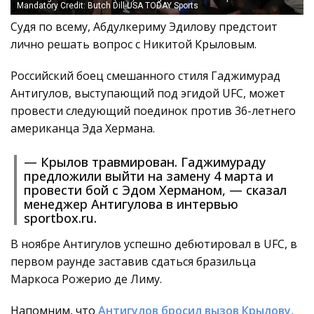
Mandatory Credit: Butch Dill-USA TODAY Sports
Судя по всему, Абдулкериму Эдилову предстоит
лично решать вопрос с Никитой Крыловым.
Российский боец смешанного стиля Гаджимурад
Антигулов, выступающий под эгидой UFC, может
провести следующий поединок против 36-летнего
американца Эда Хермана.
— Крылов травмирован. Гаджимураду
предложили выйти на замену 4 марта и
провести бой с Эдом Херманом, — сказал
менеджер Антигулова в интервью
sportbox.ru.
В ноябре Антигулов успешно дебютировал в UFC, в
первом раунде заставив сдаться бразильца
Маркоса Рожерио де Лиму.
Напомним, что
Антигулов бросил вызов Крылову,