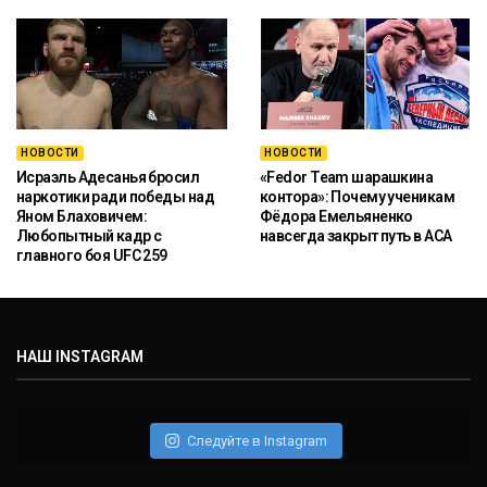
НОВОСТИ
НОВОСТИ
Исраэль Адесанья бросил
«Fedor Team шарашкина
наркотики ради победы над
контора»: Почему ученикам
Яном Блаховичем:
Фёдора Емельяненко
Любопытный кадр с
навсегда закрыт путь в ACA
главного боя UFC 259
НАШ INSTAGRAM
Следуйте в Instagram