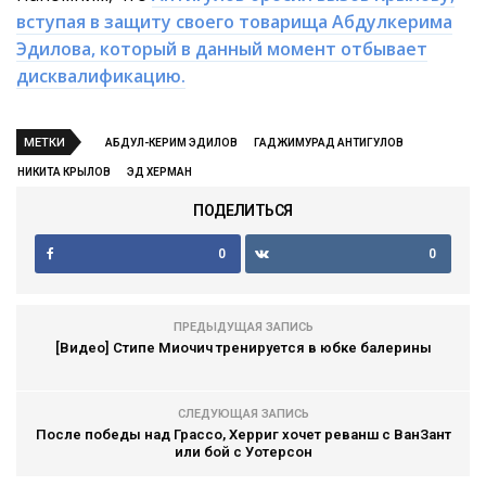
вступая в защиту своего товарища Абдулкерима
Эдилова, который в данный момент отбывает
дисквалификацию.
МЕТКИ
АБДУЛ-КЕРИМ ЭДИЛОВ
ГАДЖИМУРАД АНТИГУЛОВ
НИКИТА КРЫЛОВ
ЭД ХЕРМАН
ПОДЕЛИТЬСЯ
0
0
ПРЕДЫДУЩАЯ ЗАПИСЬ
[Видео] Стипе Миочич тренируется в юбке балерины
СЛЕДУЮЩАЯ ЗАПИСЬ
После победы над Грассо, Херриг хочет реванш с ВанЗант
или бой с Уотерсон