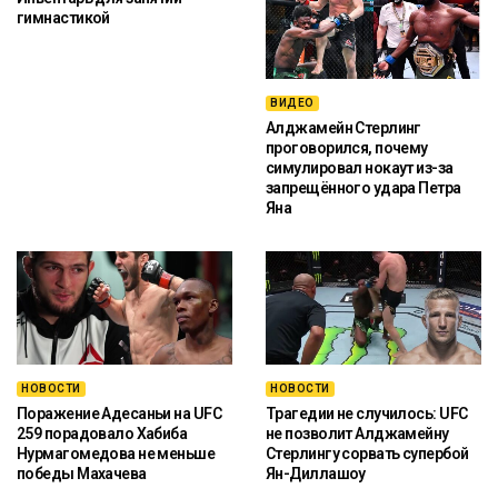
гимнастикой
ВИДЕО
Алджамейн Стерлинг
проговорился, почему
симулировал нокаут из-за
запрещённого удара Петра
Яна
НОВОСТИ
НОВОСТИ
Поражение Адесаньи на UFC
Трагедии не случилось: UFC
259 порадовало Хабиба
не позволит Алджамейну
Нурмагомедова не меньше
Стерлингу сорвать супербой
победы Махачева
Ян-Диллашоу