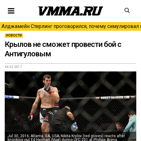
Алджамейн Стерлинг проговорился, почему симулировал н
НОВОСТИ
Крылов не сможет провести бой с
Антигуловым
06.02.2017
Jul 30, 2016; Atlanta, GA, USA; Nikita Krylov (red gloves) reacts after
knocking out Ed Herman (blue) during UFC 201 at Phillips Arena.