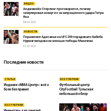
ВИДЕО
Алджамейн Стерлинг проговорился, почему
симулировал нокаут из-за запрещённого удара Петра
Яна
08.03.2021
НОВОСТИ
Поражение Адесаньи на UFC 259 порадовало Хабиба
Нурмагомедова не меньше победы Махачева
07.03.2021
Последние новости
СТАТЬИ
БЕЗ РУБРИКИ
Издание «ММА Центр»: всё о
Футбольный центр
боях без правил
CityFootball Тульская:
небольшой обзор
БЕЗ РУБРИКИ
Инвентарь для занятий