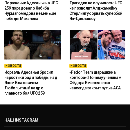
Поражение Адесаньи на UFC
Трагедии не случилось: UFC
259 порадовало Хабиба
не позволит Алджамейну
Нурмагомедова не меньше
Стерлингу сорвать супербой
победы Махачева
Ян-Диллашоу
НОВОСТИ
НОВОСТИ
Исраэль Адесанья бросил
«Fedor Team шарашкина
наркотики ради победы над
контора»: Почему ученикам
Яном Блаховичем:
Фёдора Емельяненко
Любопытный кадр с
навсегда закрыт путь в ACA
главного боя UFC 259
НАШ INSTAGRAM