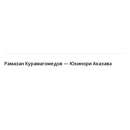
Рамазан Курамагомедов — Юкинори Аказава