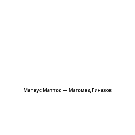
Матеус Маттос — Магомед Гиназов