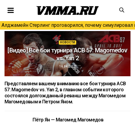
Алджамейн Стерлинг проговорился, почему симулировал н
НОВОСТИ
[Видео] Все бои турнира ACB 57: Magomedov
vs. Yan 2
16.04.2017
Представляем вашему вниманию все бои турнира ACB
57: Magomedov vs. Yan 2, в главном событии которого
состоялся долгожданный реванш между Магомедом
Магомедовым и Петром Яном.
Пётр Ян
—
Магомед Магомедов