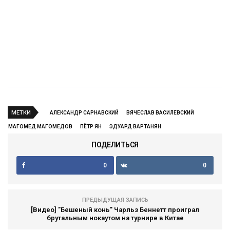
МЕТКИ
АЛЕКСАНДР САРНАВСКИЙ
ВЯЧЕСЛАВ ВАСИЛЕВСКИЙ
МАГОМЕД МАГОМЕДОВ
ПЁТР ЯН
ЭДУАРД ВАРТАНЯН
ПОДЕЛИТЬСЯ
0
0
ПРЕДЫДУЩАЯ ЗАПИСЬ
[Видео] "Бешеный конь" Чарльз Беннетт проиграл
брутальным нокаутом на турнире в Китае