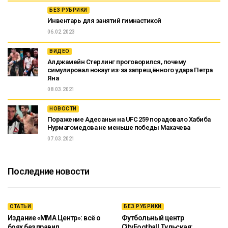
БЕЗ РУБРИКИ
Инвентарь для занятий гимнастикой
06.02.2023
ВИДЕО
Алджамейн Стерлинг проговорился, почему
симулировал нокаут из-за запрещённого удара Петра
Яна
08.03.2021
НОВОСТИ
Поражение Адесаньи на UFC 259 порадовало Хабиба
Нурмагомедова не меньше победы Махачева
07.03.2021
Последние новости
СТАТЬИ
БЕЗ РУБРИКИ
Издание «ММА Центр»: всё о
Футбольный центр
боях без правил
CityFootball Тульская: