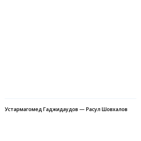
Устармагомед Гаджидаудов — Расул Шовхалов