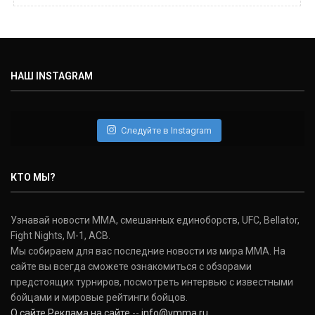
Майкл Биспинг
Michael Bisping
(30-9-0, 1)
НАШ INSTAGRAM
Дэниель Кормье
Daniel Cormier
(22-2-0, 1)
Следуйте в Instagram
Нэйт Диаз
Nate Diaz
КТО МЫ?
(20-12-0, 0)
Дональд Серроне
Узнавай новости ММА, смешанных единоборств, UFC, Bellator,
Donald Cerrone
Fight Nights, M-1, ACB.
(36-15-0, 1)
Мы собираем для вас последние новости из мира ММА. На
сайте вы всегда сможете ознакомиться с обзорами
Исраэль Адесанья
предстоящих турниров, посмотреть интервью с известными
Israel Adesanya
бойцами и мировые рейтинги бойцов.
(19-0-0, 0)
О сайте
Реклама на сайте
--
info@vmma.ru