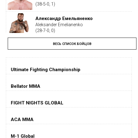
(38-5-0, 1)
Александр Емельяненко
Aleksander Emelianenko
(28-7-0, 0)
ВЕСЬ СПИСОК БОЙЦОВ
Тайрон Вудли
Tyron Woodley
(19-5-1, 0)
Ultimate Fighting Championship
Дастин Порье
Dustin Poirier
(26-6-0, 1)
Bellator MMA
Хорхе Масвидаль
FIGHT NIGHTS GLOBAL
Jorge Masvidal
(35-14-0, 0)
ACA MMA
Колби Ковингтон
Colby Covington
M-1 Global
(15-2-, 0)