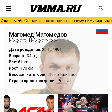
Алджамейн Стерлинг проговорился, почему симулировал н
Магомед Магомедов
Magomed Magomedov
Дата рождения:
25.12.1991
Возраст:
34 года
Вес:
61 кг
Рост:
170 см
Весовая категория:
Легчайший вес
Страна происхождения:
Россия