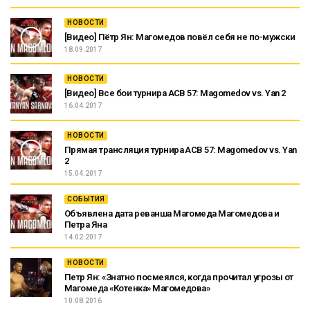
НОВОСТИ
[Видео] Пётр Ян: Магомедов повёл себя не по-мужски
18.09.2017
НОВОСТИ
[Видео] Все бои турнира ACB 57: Magomedov vs. Yan 2
16.04.2017
НОВОСТИ
Прямая трансляция турнира ACB 57: Magomedov vs. Yan
2
15.04.2017
СОБЫТИЯ
Объявлена дата реванша Магомеда Магомедова и
Петра Яна
14.02.2017
НОВОСТИ
Петр Ян: «Знатно посмеялся, когда прочитал угрозы от
Магомеда «Котенка» Магомедова»
10.08.2016