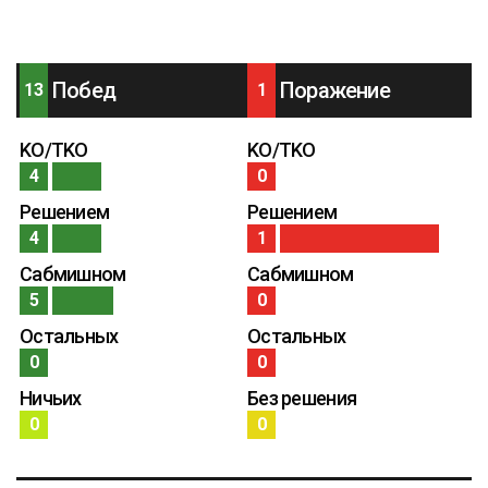
Побед
Поражение
13
1
KO/TKO
KO/TKO
4
0
Решением
Решением
4
1
Сабмишном
Сабмишном
5
0
Остальных
Остальных
0
0
Ничьих
Без решения
0
0