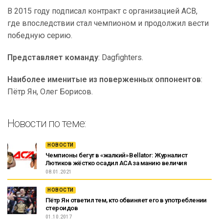
В 2015 году подписал контракт с организацией ACB,
где впоследствии стал чемпионом и продолжил вести
победную серию.
Представляет команду
: Dagfighters.
Наиболее именитые из поверженных оппонентов
:
Пётр Ян, Олег Борисов.
Новости по теме:
НОВОСТИ
Чемпионы бегут в «жалкий» Bellator: Журналист
Лютиков жёстко осадил ACA за манию величия
08.01.2021
НОВОСТИ
Пётр Ян ответил тем, кто обвиняет его в употреблении
стероидов
01.10.2017