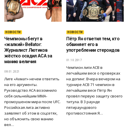
НОВОСТИ
НОВОСТИ
Чемпионы бегут в
Пётр Ян ответил тем, кто
«жалкий» Bellator:
обвиняет его в
Журналист Лютиков
употреблении стероидов
жёстко осадил ACA за
01.10.2017
манию величия
Чемпион лиги ACB в
08.01.2021
легчайшем весе о проверках
Лиге «Ахмат» нечем ответить
на допинг. Вчера вечером на
на его аргументы.
турнире ACB 71 чемпион в
Руководство ACA возомнило
легчайшем весе Пётр Ян
себя сильнейшим MMA-
провёл первую защиту своего
промоушеном мира после UFC.
титула. В 3 раунде
Российская лига активно
пятираундового
заявляет об этом в соцсетях,
противостояния Я…
но объяснить свою манию
вел…