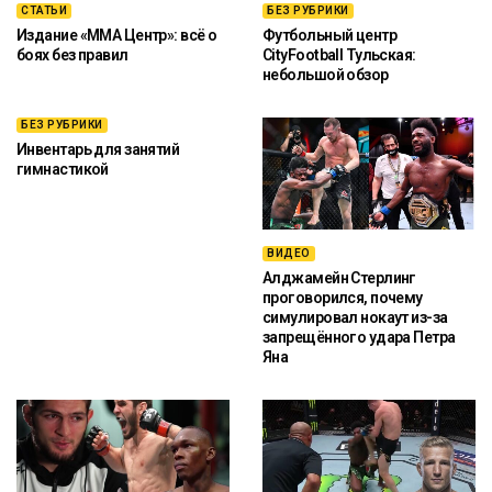
СТАТЬИ
БЕЗ РУБРИКИ
Издание «ММА Центр»: всё о
Футбольный центр
боях без правил
CityFootball Тульская:
небольшой обзор
БЕЗ РУБРИКИ
Инвентарь для занятий
гимнастикой
ВИДЕО
Алджамейн Стерлинг
проговорился, почему
симулировал нокаут из-за
запрещённого удара Петра
Яна