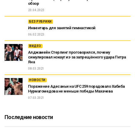
обзор
20.04.2023
БЕЗ РУБРИКИ
Инвентарь для занятий гимнастикой
06.02.2023
ВИДЕО
Алджамейн Стерлинг проговорился, почему
симулировал нокаут из-за запрещённого удара Петра
Яна
08.03.2021
НОВОСТИ
Поражение Адесаньи на UFC 259 порадовало Хабиба
Нурмагомедова не меньше победы Махачева
07.03.2021
Последние новости