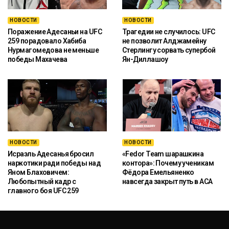
НОВОСТИ
НОВОСТИ
Поражение Адесаньи на UFC
Трагедии не случилось: UFC
259 порадовало Хабиба
не позволит Алджамейну
Нурмагомедова не меньше
Стерлингу сорвать супербой
победы Махачева
Ян-Диллашоу
НОВОСТИ
НОВОСТИ
Исраэль Адесанья бросил
«Fedor Team шарашкина
наркотики ради победы над
контора»: Почему ученикам
Яном Блаховичем:
Фёдора Емельяненко
Любопытный кадр с
навсегда закрыт путь в ACA
главного боя UFC 259