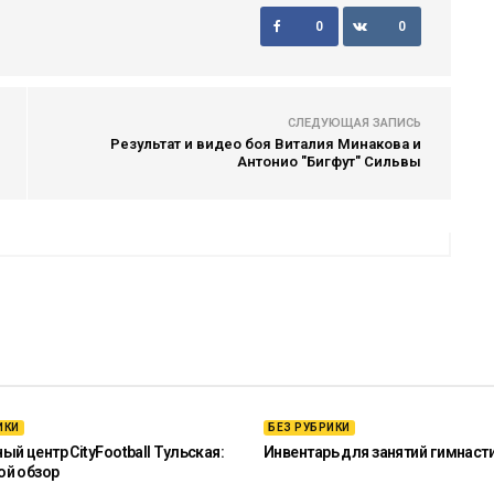
0
0
СЛЕДУЮЩАЯ ЗАПИСЬ
Результат и видео боя Виталия Минакова и
Антонио "Бигфут" Сильвы
ИКИ
БЕЗ РУБРИКИ
й центр CityFootball Тульская:
Инвентарь для занятий гимнаст
ой обзор