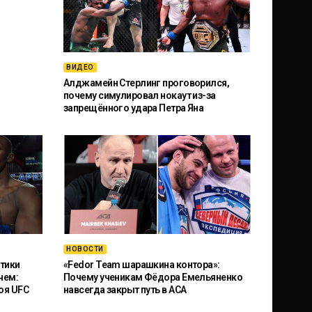
ВИДЕО
Алджамейн Стерлинг проговорился,
почему симулировал нокаут из-за
запрещённого удара Петра Яна
НОВОСТИ
тики
«Fedor Team шарашкина контора»:
чем:
Почему ученикам Фёдора Емельяненко
оя UFC
навсегда закрыт путь в ACA