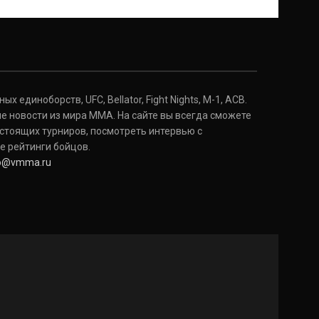
 единоборств, UFC, Bellator, Fight Nights, M-1, ACB.
е новости из мира ММА. На сайте вы всегда сможете
стоящих турниров, посмотреть интервью с
е рейтинги бойцов.
fo@vmma.ru