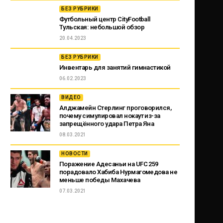
БЕЗ РУБРИКИ
Футбольный центр CityFootball
Тульская: небольшой обзор
20.04.2023
БЕЗ РУБРИКИ
Инвентарь для занятий гимнастикой
06.02.2023
ВИДЕО
Алджамейн Стерлинг проговорился,
почему симулировал нокаут из-за
запрещённого удара Петра Яна
08.03.2021
НОВОСТИ
Поражение Адесаньи на UFC 259
порадовало Хабиба Нурмагомедова не
меньше победы Махачева
07.03.2021