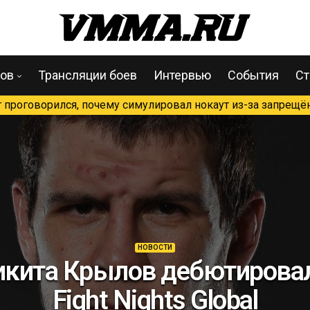
цов
Трансляции боев
Интервью
События
Ст
проговорился, почему симулировал нокаут из-за запрещён
НОВОСТИ
икита Крылов дебютировал
Fight Nights Global