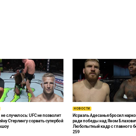
НОВОСТИ
 не случилось: UFC не позволит
Исраэль Адесанья бросил нарко
ну Стерлингу сорвать супербой
ради победы над Яном Блахови
ашоу
Любопытный кадр с главного б
259