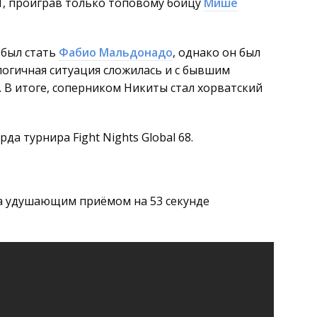
-1, проиграв только топовому бойцу
Мише
 был стать
Фабио Мальдонадо
, однако он был
алогичная ситуация сложилась и с бывшим
 В итоге, соперником Никиты стал хорватский
а турнира Fight Nights Global 68.
а удушающим приёмом на 53 секунде