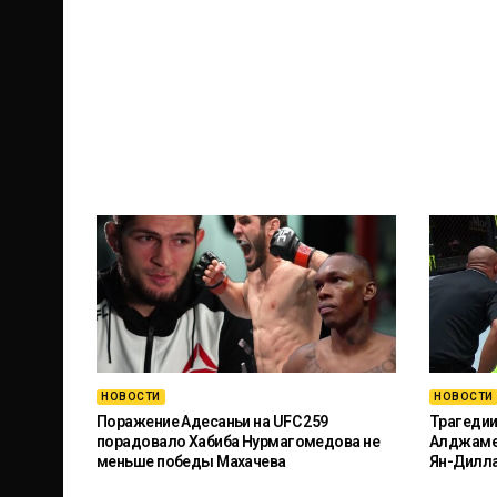
НОВОСТИ
НОВОСТИ
Поражение Адесаньи на UFC 259
Трагедии
порадовало Хабиба Нурмагомедова не
Алджамей
меньше победы Махачева
Ян-Дилл