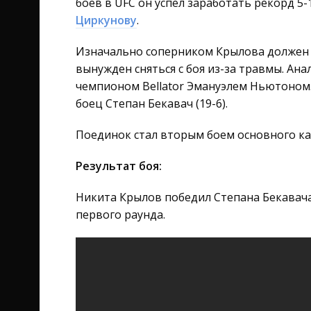
боёв в UFC он успел заработать рекорд 5
Циркунову
.
Изначально соперником Крылова должен
вынужден сняться с боя из-за травмы. Ан
чемпионом Bellator Эмануэлем Ньютоном.
боец Степан Бекавач (19-6).
Поединок стал вторым боем основного кард
Результат боя:
Никита Крылов победил Степана Бекавач
первого раунда.