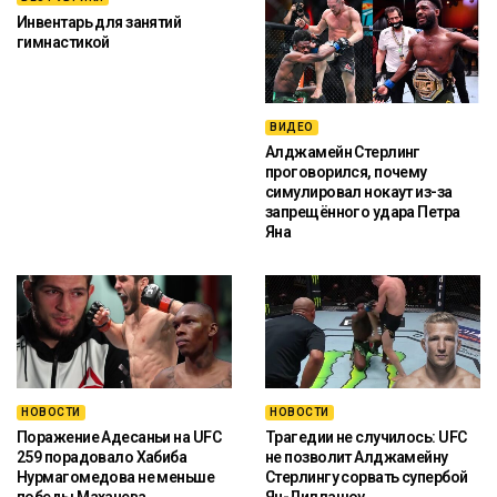
Инвентарь для занятий
гимнастикой
ВИДЕО
Алджамейн Стерлинг
проговорился, почему
симулировал нокаут из-за
запрещённого удара Петра
Яна
НОВОСТИ
НОВОСТИ
Поражение Адесаньи на UFC
Трагедии не случилось: UFC
259 порадовало Хабиба
не позволит Алджамейну
Нурмагомедова не меньше
Стерлингу сорвать супербой
победы Махачева
Ян-Диллашоу