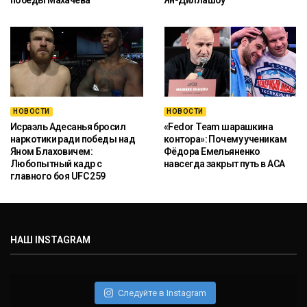
НОВОСТИ
НОВОСТИ
Исраэль Адесанья бросил
«Fedor Team шарашкина
наркотики ради победы над
контора»: Почему ученикам
Яном Блаховичем:
Фёдора Емельяненко
Любопытный кадр с
навсегда закрыт путь в ACA
главного боя UFC 259
НАШ INSTAGRAM
Следуйте в Instagram