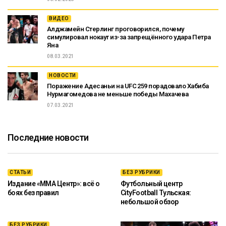
ВИДЕО
Алджамейн Стерлинг проговорился, почему
симулировал нокаут из-за запрещённого удара Петра
Яна
08.03.2021
НОВОСТИ
Поражение Адесаньи на UFC 259 порадовало Хабиба
Нурмагомедова не меньше победы Махачева
07.03.2021
Последние новости
СТАТЬИ
БЕЗ РУБРИКИ
Издание «ММА Центр»: всё о
Футбольный центр
боях без правил
CityFootball Тульская:
небольшой обзор
БЕЗ РУБРИКИ