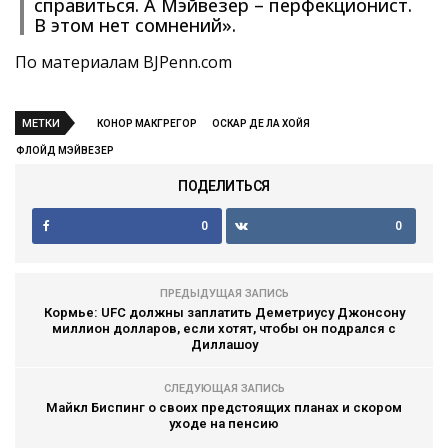
справиться. А Мэйвезер – перфекционист.
В этом нет сомнений».
По материалам BJPenn.com
МЕТКИ
КОНОР МАКГРЕГОР
ОСКАР ДЕ ЛА ХОЙЯ
ФЛОЙД МЭЙВЕЗЕР
ПОДЕЛИТЬСЯ
0
0
ПРЕДЫДУЩАЯ ЗАПИСЬ
Кормье: UFC должны заплатить Деметриусу Джонсону
миллион долларов, если хотят, чтобы он подрался с
Диллашоу
СЛЕДУЮЩАЯ ЗАПИСЬ
Майкл Биспинг о своих предстоящих планах и скором
уходе на пенсию