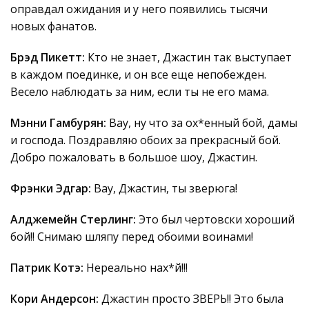
оправдал ожидания и у него появились тысячи
новых фанатов.
Брэд Пикетт:
Кто не знает, Джастин так выступает
в каждом поединке, и он все еще непобежден.
Весело наблюдать за ним, если ты не его мама.
Мэнни Гамбурян:
Вау, ну что за ох*енный бой, дамы
и господа. Поздравляю обоих за прекрасный бой.
Добро пожаловать в большое шоу, Джастин.
Фрэнки Эдгар:
Вау, Джастин, ты зверюга!
Алджемейн Стерлинг:
Это был чертовски хороший
бой!! Снимаю шляпу перед обоими воинами!
Патрик Котэ:
Нереально нах*й!!!
Кори Андерсон:
Джастин просто ЗВЕРЬ!! Это была