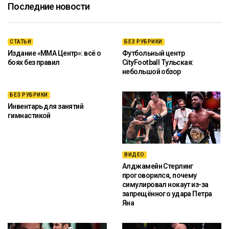
Последние новости
СТАТЬИ
БЕЗ РУБРИКИ
Издание «ММА Центр»: всё о
Футбольный центр
боях без правил
CityFootball Тульская:
небольшой обзор
БЕЗ РУБРИКИ
Инвентарь для занятий
гимнастикой
ВИДЕО
Алджамейн Стерлинг
проговорился, почему
симулировал нокаут из-за
запрещённого удара Петра
Яна