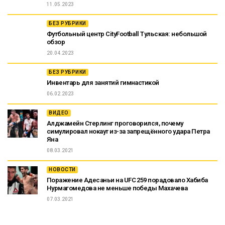
11.05.2023
БЕЗ РУБРИКИ
Футбольный центр CityFootball Тульская: небольшой
обзор
20.04.2023
БЕЗ РУБРИКИ
Инвентарь для занятий гимнастикой
06.02.2023
ВИДЕО
Алджамейн Стерлинг проговорился, почему
симулировал нокаут из-за запрещённого удара Петра
Яна
08.03.2021
НОВОСТИ
Поражение Адесаньи на UFC 259 порадовало Хабиба
Нурмагомедова не меньше победы Махачева
07.03.2021