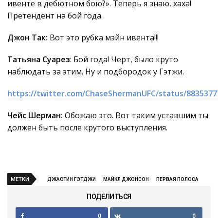
ивенте в дебютном бою?». Теперь я знаю, хаха!
Претендент на бой года.
Джон Так:
Вот это рубка мэйн ивента!!!
Татьяна Суарез
: Бой года! Черт, было круто
наблюдать за этим. Ну и подбородок у Гэтжи.
https://twitter.com/ChaseShermanUFC/status/883537
Чейс Шерман:
Обожаю это. Вот таким уставшим ты
должен быть после крутого выступления.
МЕТКИ
ДЖАСТИН ГЭТДЖИ
МАЙКЛ ДЖОНСОН
ПЕРВАЯ ПОЛОСА
ПОДЕЛИТЬСЯ
0
0