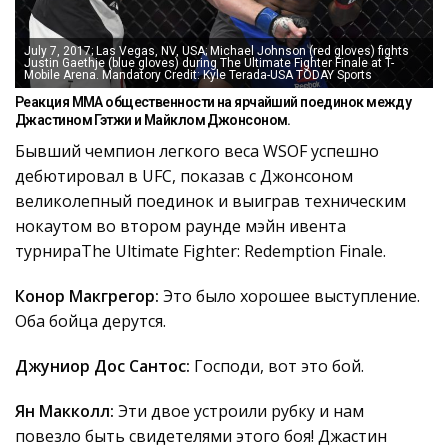
July 7, 2017; Las Vegas, NV, USA; Michael Johnson (red gloves) fights
Justin Gaethje (blue gloves) during The Ultimate Fighter Finale at T-
Mobile Arena. Mandatory Credit: Kyle Terada-USA TODAY Sports
Реакция ММА общественности на ярчайший поединок между
Джастином Гэтжи и Майклом Джонсоном.
Бывший чемпион легкого веса WSOF успешно
дебютировал в UFC, показав с Джонсоном
великолепный поединок и выиграв техническим
нокаутом во втором раунде мэйн ивента
турнираThe Ultimate Fighter: Redemption Finale.
Конор Макгрегор:
Это было хорошее выступление.
Оба бойца дерутся.
Джуниор Дос Сантос:
Господи, вот это бой.
Ян Макколл:
Эти двое устроили рубку и нам
повезло быть свидетелями этого боя! Джастин