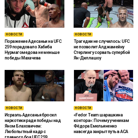
НОВОСТИ
НОВОСТИ
Поражение Адесаньи на UFC
Трагедии не случилось: UFC
259 порадовало Хабиба
не позволит Алджамейну
Нурмагомедова не меньше
Стерлингу сорвать супербой
победы Махачева
Ян-Диллашоу
НОВОСТИ
НОВОСТИ
Исраэль Адесанья бросил
«Fedor Team шарашкина
наркотики ради победы над
контора»: Почему ученикам
Яном Блаховичем:
Фёдора Емельяненко
Любопытный кадр с
навсегда закрыт путь в ACA
главного боя UFC 259