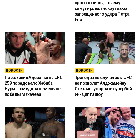
проговорился, почему
симулировал нокаут из-за
запрещённого удара Петра
Яна
НОВОСТИ
НОВОСТИ
Поражение Адесаньи на UFC
Трагедии не случилось: UFC
259 порадовало Хабиба
не позволит Алджамейну
Нурмагомедова не меньше
Стерлингу сорвать супербой
победы Махачева
Ян-Диллашоу