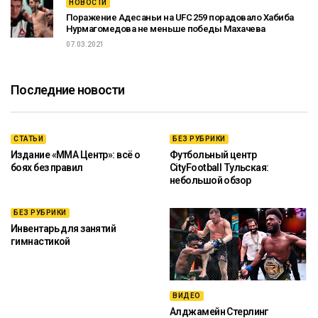
НОВОСТИ
Поражение Адесаньи на UFC 259 порадовало Хабиба
Нурмагомедова не меньше победы Махачева
07.03.2021
Последние новости
СТАТЬИ
БЕЗ РУБРИКИ
Издание «ММА Центр»: всё о
Футбольный центр
боях без правил
CityFootball Тульская:
небольшой обзор
БЕЗ РУБРИКИ
Инвентарь для занятий
гимнастикой
ВИДЕО
Алджамейн Стерлинг