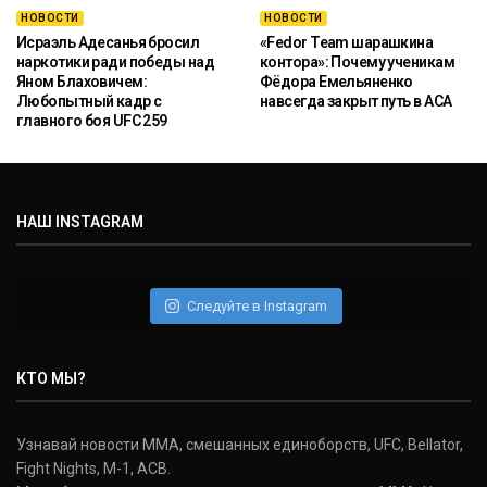
НОВОСТИ
НОВОСТИ
Исраэль Адесанья бросил
«Fedor Team шарашкина
наркотики ради победы над
контора»: Почему ученикам
Яном Блаховичем:
Фёдора Емельяненко
Любопытный кадр с
навсегда закрыт путь в ACA
главного боя UFC 259
НАШ INSTAGRAM
Следуйте в Instagram
КТО МЫ?
Узнавай новости ММА, смешанных единоборств, UFC, Bellator,
Fight Nights, M-1, ACB.