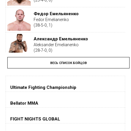
(25-4-0, 0)
Федор Емельяненко
Fedor Emelianenko
(38-5-0, 1)
Александр Емельяненко
Aleksander Emelianenko
(28-7-0, 0)
ВЕСЬ СПИСОК БОЙЦОВ
Тайрон Вудли
Tyron Woodley
(19-5-1, 0)
Ultimate Fighting Championship
Дастин Порье
Dustin Poirier
(26-6-0, 1)
Bellator MMA
Хорхе Масвидаль
FIGHT NIGHTS GLOBAL
Jorge Masvidal
(35-14-0, 0)