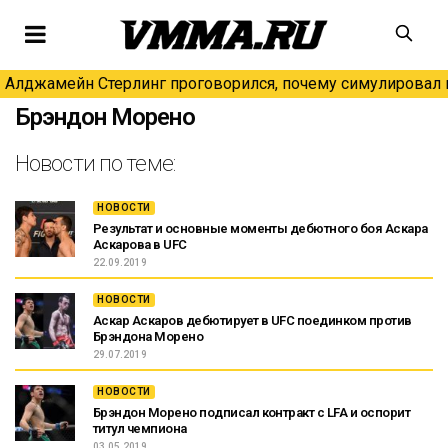
Алджамейн Стерлинг проговорился, почему симулировал н
Брэндон Морено
Новости по теме:
НОВОСТИ
Результат и основные моменты дебютного боя Аскара
Аскарова в UFC
22.09.2019
НОВОСТИ
Аскар Аскаров дебютирует в UFC поединком против
Брэндона Морено
29.07.2019
НОВОСТИ
Брэндон Морено подписал контракт с LFA и оспорит
титул чемпиона
03.05.2019