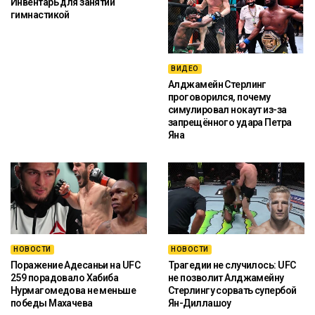
Инвентарь для занятий
гимнастикой
ВИДЕО
Алджамейн Стерлинг
проговорился, почему
симулировал нокаут из-за
запрещённого удара Петра
Яна
НОВОСТИ
НОВОСТИ
Поражение Адесаньи на UFC
Трагедии не случилось: UFC
259 порадовало Хабиба
не позволит Алджамейну
Нурмагомедова не меньше
Стерлингу сорвать супербой
победы Махачева
Ян-Диллашоу