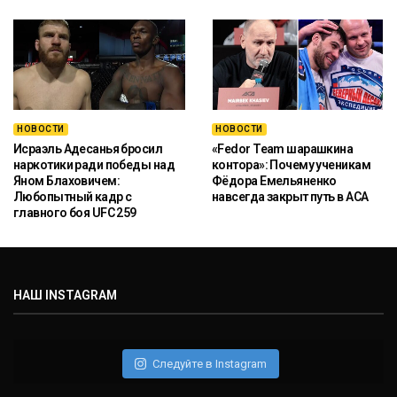
НОВОСТИ
НОВОСТИ
Исраэль Адесанья бросил
«Fedor Team шарашкина
наркотики ради победы над
контора»: Почему ученикам
Яном Блаховичем:
Фёдора Емельяненко
Любопытный кадр с
навсегда закрыт путь в ACA
главного боя UFC 259
НАШ INSTAGRAM
Следуйте в Instagram