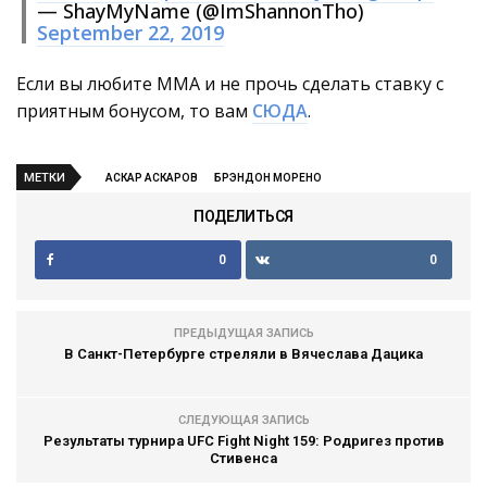
— ShayMyName (@ImShannonTho)
September 22, 2019
Если вы любите ММА и не прочь сделать ставку с
приятным бонусом, то вам
СЮДА
.
МЕТКИ
АСКАР АСКАРОВ
БРЭНДОН МОРЕНО
ПОДЕЛИТЬСЯ
0
0
ПРЕДЫДУЩАЯ ЗАПИСЬ
В Санкт-Петербурге стреляли в Вячеслава Дацика
СЛЕДУЮЩАЯ ЗАПИСЬ
Результаты турнира UFC Fight Night 159: Родригез против
Стивенса