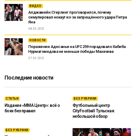
ВИДЕО
Алджамейн Стерлинг проговорился, почему
симулировал нокаут из-за запрещённого удара Петра
Яна
08.03.2021
НОВОСТИ
Поражение Адесаньи на UFC 259 порадовало Хабиба
Нурмагомедова не меньше победы Махачева
07.03.2021
Последние новости
СТАТЬИ
БЕЗ РУБРИКИ
Издание «ММА Центр»: всё о
Футбольный центр
боях без правил
CityFootball Тульская:
небольшой обзор
БЕЗ РУБРИКИ