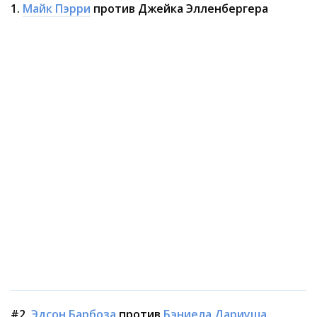
1.
Майк Пэрри
против Джейка Элленбергера
#2.
Эдсон Барбоза
против
Бэниела Дариуша