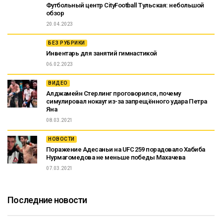
Футбольный центр CityFootball Тульская: небольшой
обзор
20.04.2023
БЕЗ РУБРИКИ
Инвентарь для занятий гимнастикой
06.02.2023
ВИДЕО
Алджамейн Стерлинг проговорился, почему
симулировал нокаут из-за запрещённого удара Петра
Яна
08.03.2021
НОВОСТИ
Поражение Адесаньи на UFC 259 порадовало Хабиба
Нурмагомедова не меньше победы Махачева
07.03.2021
Последние новости