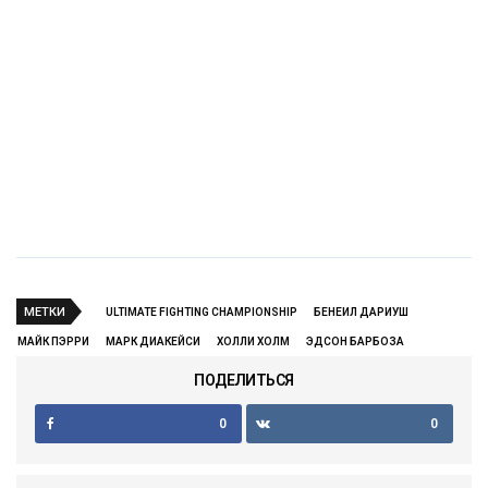
МЕТКИ
ULTIMATE FIGHTING CHAMPIONSHIP
БЕНЕИЛ ДАРИУШ
МАЙК ПЭРРИ
МАРК ДИАКЕЙСИ
ХОЛЛИ ХОЛМ
ЭДСОН БАРБОЗА
ПОДЕЛИТЬСЯ
0
0