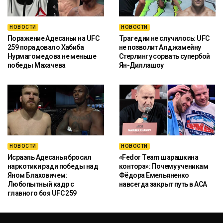
НОВОСТИ
НОВОСТИ
Поражение Адесаньи на UFC
Трагедии не случилось: UFC
259 порадовало Хабиба
не позволит Алджамейну
Нурмагомедова не меньше
Стерлингу сорвать супербой
победы Махачева
Ян-Диллашоу
НОВОСТИ
НОВОСТИ
Исраэль Адесанья бросил
«Fedor Team шарашкина
наркотики ради победы над
контора»: Почему ученикам
Яном Блаховичем:
Фёдора Емельяненко
Любопытный кадр с
навсегда закрыт путь в ACA
главного боя UFC 259