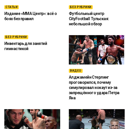
СТАТЬИ
БЕЗ РУБРИКИ
Издание «ММА Центр»: всё о
Футбольный центр
боях без правил
CityFootball Тульская:
небольшой обзор
БЕЗ РУБРИКИ
Инвентарь для занятий
гимнастикой
ВИДЕО
Алджамейн Стерлинг
проговорился, почему
симулировал нокаут из-за
запрещённого удара Петра
Яна