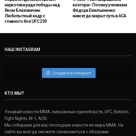
наркотики ради победы над
контора»: Почему ученикам
Яном Блаховичем:
Фёдора Емельяненко
Любопытный кадр с
навсегда закрыт путь в ACA
главного боя UFC 259
НАШ INSTAGRAM
Следуйте в Instagram
КТО МЫ?
Узнавай новости ММА, смешанных единоборств, UFC, Bellator,
Fight Nights, M-1, ACB.
Мы собираем для вас последние новости из мира ММА. На
сайте вы всегда сможете ознакомиться с обзорами