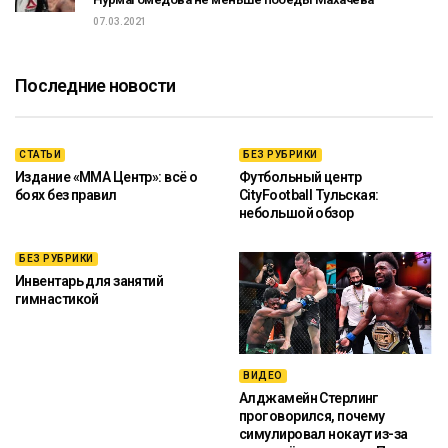
07.03.2021
Последние новости
СТАТЬИ
БЕЗ РУБРИКИ
Издание «ММА Центр»: всё о
Футбольный центр
боях без правил
CityFootball Тульская:
небольшой обзор
БЕЗ РУБРИКИ
Инвентарь для занятий
гимнастикой
ВИДЕО
Алджамейн Стерлинг
проговорился, почему
симулировал нокаут из-за