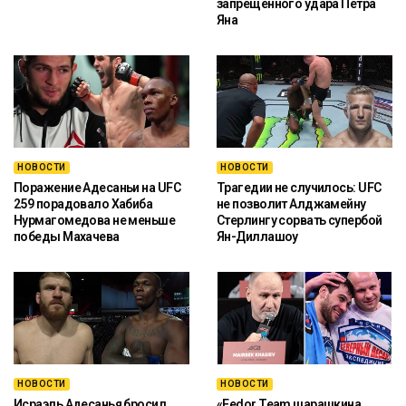
запрещённого удара Петра
Яна
НОВОСТИ
НОВОСТИ
Поражение Адесаньи на UFC
Трагедии не случилось: UFC
259 порадовало Хабиба
не позволит Алджамейну
Нурмагомедова не меньше
Стерлингу сорвать супербой
победы Махачева
Ян-Диллашоу
НОВОСТИ
НОВОСТИ
Исраэль Адесанья бросил
«Fedor Team шарашкина