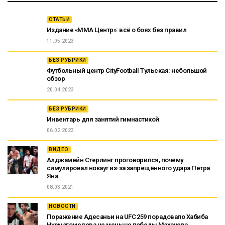
СТАТЬИ
Издание «ММА Центр»: всё о боях без правил
11.05.2023
БЕЗ РУБРИКИ
Футбольный центр CityFootball Тульская: небольшой
обзор
20.04.2023
БЕЗ РУБРИКИ
Инвентарь для занятий гимнастикой
06.02.2023
ВИДЕО
Алджамейн Стерлинг проговорился, почему
симулировал нокаут из-за запрещённого удара Петра
Яна
08.03.2021
НОВОСТИ
Поражение Адесаньи на UFC 259 порадовало Хабиба
Нурмагомедова не меньше победы Махачева