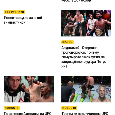
небольшой обзор
БЕЗ РУБРИКИ
Инвентарь для занятий
гимнастикой
ВИДЕО
Алджамейн Стерлинг
проговорился, почему
симулировал нокаут из-за
запрещённого удара Петра
Яна
НОВОСТИ
НОВОСТИ
Поражение Адесаньи на UFC
Трагедии не случилось: UFC