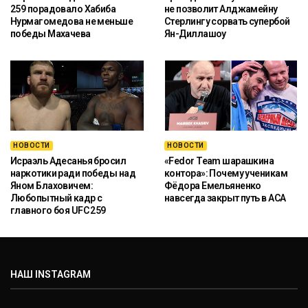
259 порадовало Хабиба
не позволит Алджамейну
Нурмагомедова не меньше
Стерлингу сорвать супербой
победы Махачева
Ян-Диллашоу
НОВОСТИ
НОВОСТИ
Исраэль Адесанья бросил
«Fedor Team шарашкина
наркотики ради победы над
контора»: Почему ученикам
Яном Блаховичем:
Фёдора Емельяненко
Любопытный кадр с
навсегда закрыт путь в ACA
главного боя UFC 259
НАШ INSTAGRAM