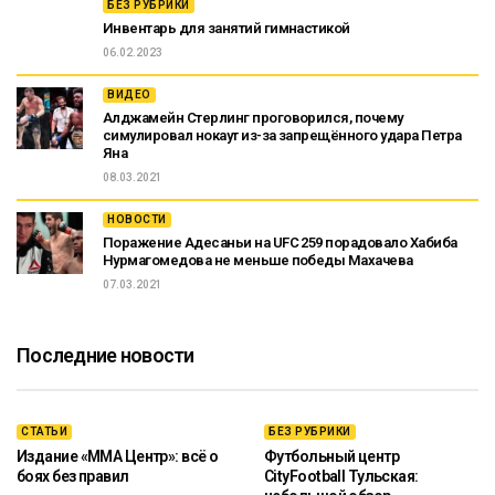
БЕЗ РУБРИКИ
Инвентарь для занятий гимнастикой
06.02.2023
ВИДЕО
Алджамейн Стерлинг проговорился, почему
симулировал нокаут из-за запрещённого удара Петра
Яна
08.03.2021
НОВОСТИ
Поражение Адесаньи на UFC 259 порадовало Хабиба
Нурмагомедова не меньше победы Махачева
07.03.2021
Последние новости
СТАТЬИ
БЕЗ РУБРИКИ
Издание «ММА Центр»: всё о
Футбольный центр
боях без правил
CityFootball Тульская: