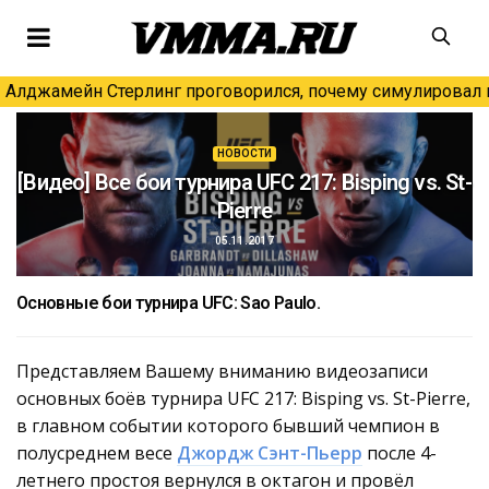
Алджамейн Стерлинг проговорился, почему симулировал н
НОВОСТИ
[Видео] Все бои турнира UFC 217: Bisping vs. St-
Pierre
05.11.2017
Основные бои турнира UFC: Sao Paulo.
Представляем Вашему вниманию видеозаписи
основных боёв турнира UFC 217: Bisping vs. St-Pierre,
в главном событии которого бывший чемпион в
полусреднем весе
Джордж Сэнт-Пьерр
после 4-
летнего простоя вернулся в октагон и провёл