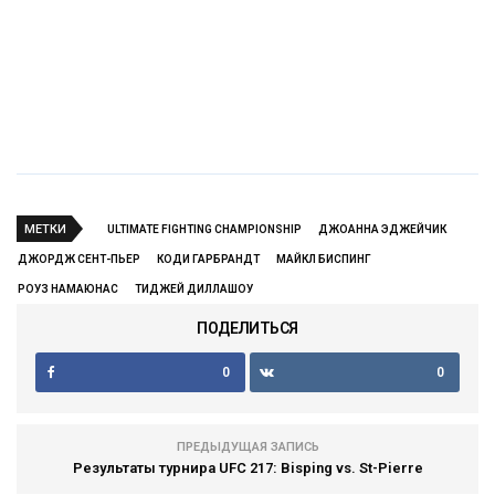
МЕТКИ
ULTIMATE FIGHTING CHAMPIONSHIP
ДЖОАННА ЭДЖЕЙЧИК
ДЖОРДЖ СЕНТ-ПЬЕР
КОДИ ГАРБРАНДТ
МАЙКЛ БИСПИНГ
РОУЗ НАМАЮНАС
ТИДЖЕЙ ДИЛЛАШОУ
ПОДЕЛИТЬСЯ
0
0
ПРЕДЫДУЩАЯ ЗАПИСЬ
Результаты турнира UFC 217: Bisping vs. St-Pierre