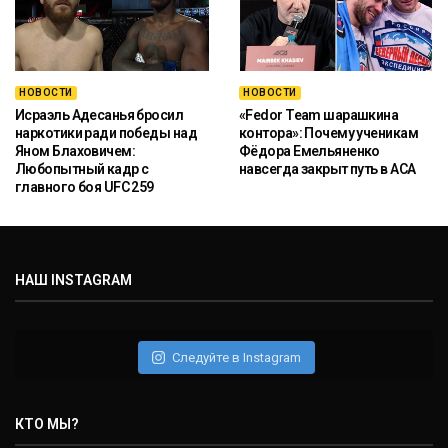
НОВОСТИ
НОВОСТИ
Исраэль Адесанья бросил
«Fedor Team шарашкина
наркотики ради победы над
контора»: Почему ученикам
Яном Блаховичем:
Фёдора Емельяненко
Любопытный кадр с
навсегда закрыт путь в ACA
главного боя UFC 259
НАШ INSTAGRAM
Следуйте в Instagram
КТО МЫ?