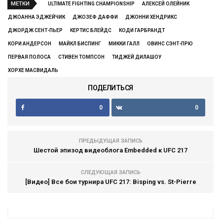
МЕТКИ
ULTIMATE FIGHTING CHAMPIONSHIP
АЛЕКСЕЙ ОЛЕЙНИК
ДЖОАННА ЭДЖЕЙЧИК
ДЖОЗЕФ ДАФФИ
ДЖОННИ ХЕНДРИКС
ДЖОРДЖ СЕНТ-ПЬЕР
КЕРТИС БЛЕЙДС
КОДИ ГАРБРАНДТ
КОРИ АНДЕРСОН
МАЙКЛ БИСПИНГ
МИККИ ГАЛЛ
ОВИНС СЭНТ-ПРЮ
ПЕРВАЯ ПОЛОСА
СТИВЕН ТОМПСОН
ТИДЖЕЙ ДИЛАШОУ
ХОРХЕ МАСВИДАЛЬ
ПОДЕЛИТЬСЯ
0
0
ПРЕДЫДУЩАЯ ЗАПИСЬ
Шестой эпизод видеоблога Embedded к UFC 217
СЛЕДУЮЩАЯ ЗАПИСЬ
[Видео] Все бои турнира UFC 217: Bisping vs. St-Pierre