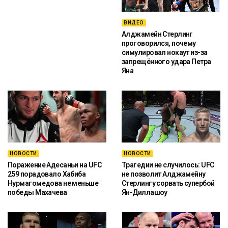
ВИДЕО
Алджамейн Стерлинг
проговорился, почему
симулировал нокаут из-за
запрещённого удара Петра
Яна
НОВОСТИ
НОВОСТИ
Поражение Адесаньи на UFC
Трагедии не случилось: UFC
259 порадовало Хабиба
не позволит Алджамейну
Нурмагомедова не меньше
Стерлингу сорвать супербой
победы Махачева
Ян-Диллашоу