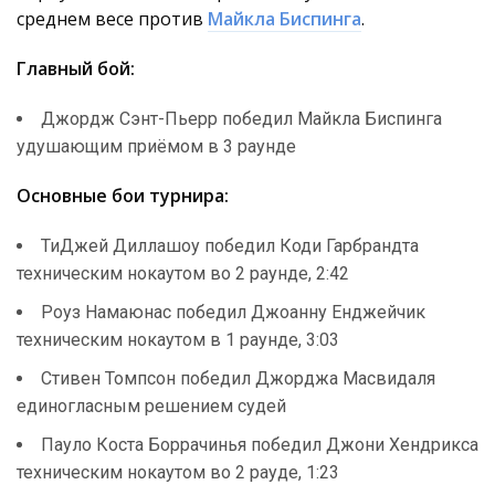
среднем весе против
Майкла Биспинга
.
Главный бой:
Джордж Сэнт-Пьерр победил Майкла Биспинга
удушающим приёмом в 3 раунде
Основные бои турнира:
ТиДжей Диллашоу победил Коди Гарбрандта
техническим нокаутом во 2 раунде, 2:42
Роуз Намаюнас победил Джоанну Енджейчик
техническим нокаутом в 1 раунде, 3:03
Стивен Томпсон победил Джорджа Масвидаля
единогласным решением судей
Пауло Коста Боррачинья победил Джони Хендрикса
техническим нокаутом во 2 рауде, 1:23