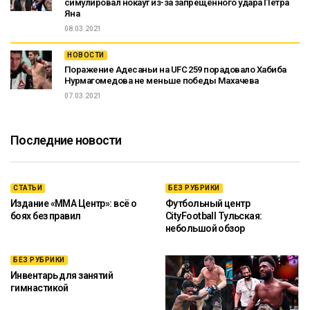
симулировал нокаут из-за запрещённого удара Петра
Яна
08.03.2021
НОВОСТИ
Поражение Адесаньи на UFC 259 порадовало Хабиба
Нурмагомедова не меньше победы Махачева
07.03.2021
Последние новости
СТАТЬИ
БЕЗ РУБРИКИ
Издание «ММА Центр»: всё о
Футбольный центр
боях без правил
CityFootball Тульская:
небольшой обзор
БЕЗ РУБРИКИ
Инвентарь для занятий
гимнастикой