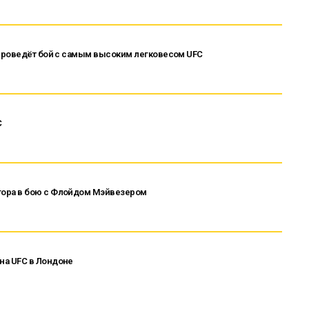
проведёт бой с самым высоким легковесом UFC
C
ора в бою с Флойдом Мэйвезером
а UFC в Лондоне