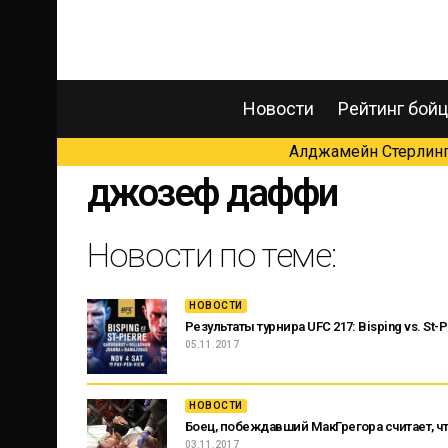
Новости
Рейтинг бой
Алджамейн Стерлинг 
джозеф даффи
Новости по теме:
НОВОСТИ
Результаты турнира UFC 217: Bisping vs. St-P
05.11.2017
НОВОСТИ
Боец, побеждавший МакГрегора считает, ч
03.11.2017