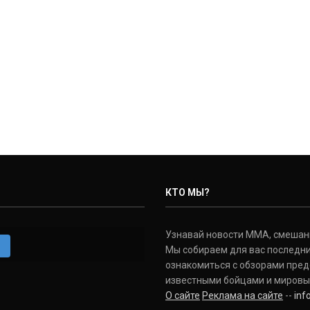
КТО МЫ?
Узнавай новости ММА, смешанных
m
Мы собираем для вас последни
ознакомиться с обзорами пред
известными бойцами и мировы
О сайте
Реклама на сайте
--
in