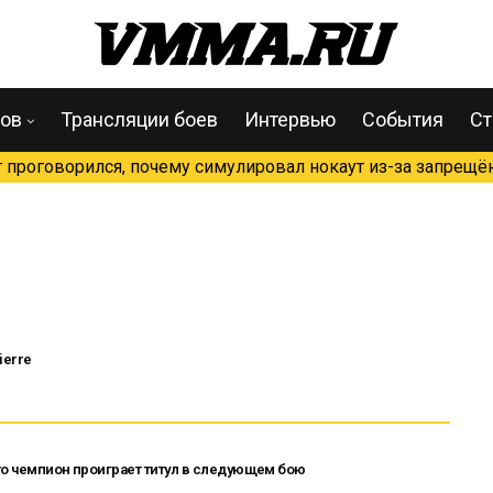
цов
Трансляции боев
Интервью
События
Ст
проговорился, почему симулировал нокаут из-за запрещён
ierre
то чемпион проиграет титул в следующем бою