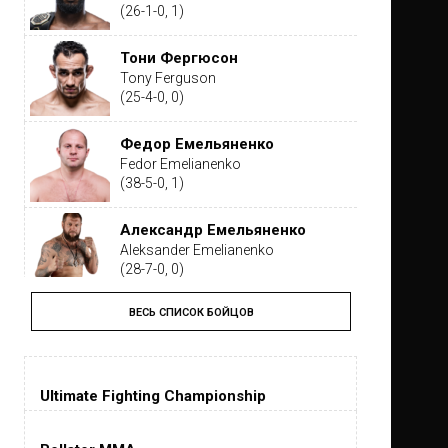
(26-1-0, 1)
Тони Фергюсон
Tony Ferguson
(25-4-0, 0)
Федор Емельяненко
Fedor Emelianenko
(38-5-0, 1)
Александр Емельяненко
Aleksander Emelianenko
(28-7-0, 0)
ВЕСЬ СПИСОК БОЙЦОВ
Тайрон Вудли
Tyron Woodley
(19-5-1, 0)
Ultimate Fighting Championship
Дастин Порье
Dustin Poirier
(26-6-0, 1)