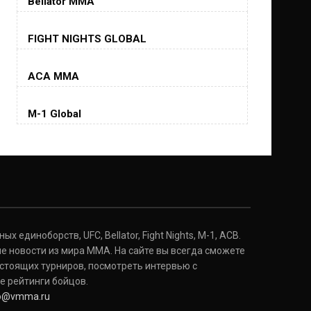
Bellator MMA
Хорхе Масвидаль
FIGHT NIGHTS GLOBAL
Jorge Masvidal
(35-14-0, 0)
ACA MMA
Колби Ковингтон
Colby Covington
M-1 Global
(15-2-, 0)
Майкл Биспинг
Michael Bisping
(30-9-0, 1)
Дэниель Кормье
Daniel Cormier
(22-2-0, 1)
 единоборств, UFC, Bellator, Fight Nights, M-1, ACB.
е новости из мира ММА. На сайте вы всегда сможете
стоящих турниров, посмотреть интервью с
Нэйт Диаз
Nate Diaz
е рейтинги бойцов.
(20-12-0, 0)
fo@vmma.ru