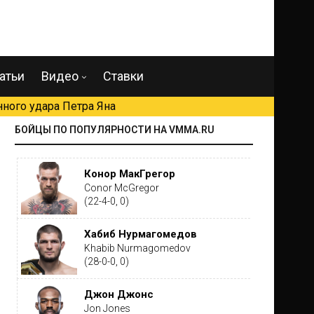
атьи
Видео
Ставки
ного удара Петра Яна
БОЙЦЫ ПО ПОПУЛЯРНОСТИ НА VMMA.RU
Конор МакГрегор
Conor McGregor
(22-4-0, 0)
Хабиб Нурмагомедов
Khabib Nurmagomedov
(28-0-0, 0)
Джон Джонс
Jon Jones