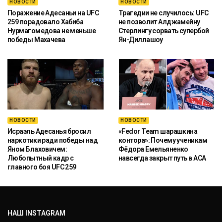
НОВОСТИ
НОВОСТИ
Поражение Адесаньи на UFC
Трагедии не случилось: UFC
259 порадовало Хабиба
не позволит Алджамейну
Нурмагомедова не меньше
Стерлингу сорвать супербой
победы Махачева
Ян-Диллашоу
НОВОСТИ
НОВОСТИ
Исраэль Адесанья бросил
«Fedor Team шарашкина
наркотики ради победы над
контора»: Почему ученикам
Яном Блаховичем:
Фёдора Емельяненко
Любопытный кадр с
навсегда закрыт путь в ACA
главного боя UFC 259
НАШ INSTAGRAM