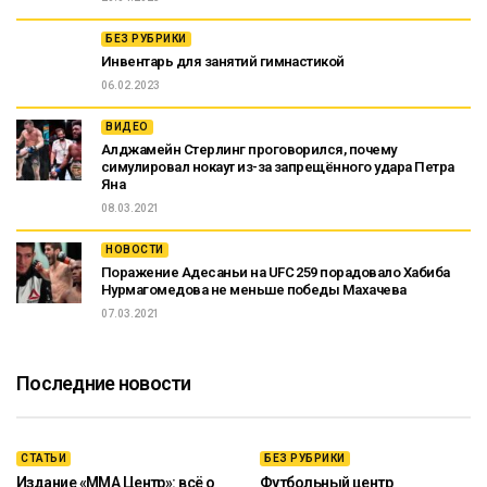
БЕЗ РУБРИКИ
Инвентарь для занятий гимнастикой
06.02.2023
ВИДЕО
Алджамейн Стерлинг проговорился, почему
симулировал нокаут из-за запрещённого удара Петра
Яна
08.03.2021
НОВОСТИ
Поражение Адесаньи на UFC 259 порадовало Хабиба
Нурмагомедова не меньше победы Махачева
07.03.2021
Последние новости
СТАТЬИ
БЕЗ РУБРИКИ
Издание «ММА Центр»: всё о
Футбольный центр