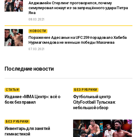
Алджамейн Стерлинг проговорился, почему
симулировал нокаут из-за запрещённого удара Петра
Яна
08.03.2021
НОВОСТИ
Поражение Адесаньи на UFC 259 порадовало Хабиба
Нурмагомедова не меньше победы Махачева
07.03.2021
Последние новости
СТАТЬИ
БЕЗ РУБРИКИ
Издание «ММА Центр»: всё о
Футбольный центр
боях без правил
CityFootball Тульская:
небольшой обзор
БЕЗ РУБРИКИ
Инвентарь для занятий
гимнастикой