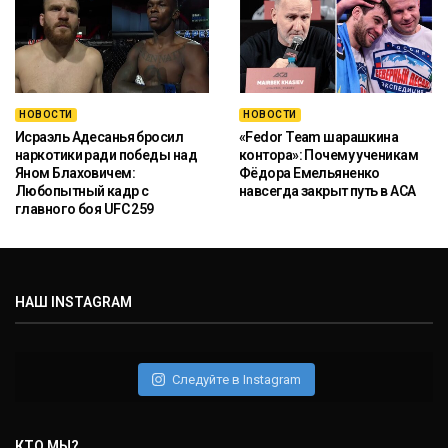
НОВОСТИ
НОВОСТИ
Исраэль Адесанья бросил
«Fedor Team шарашкина
наркотики ради победы над
контора»: Почему ученикам
Яном Блаховичем:
Фёдора Емельяненко
Любопытный кадр с
навсегда закрыт путь в ACA
главного боя UFC 259
НАШ INSTAGRAM
Следуйте в Instagram
КТО МЫ?