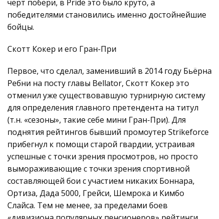
черт побери, в Pride это было круто, а
победителями становились именно достойнейшие
бойцы.
Скотт Кокер и его Гран-При
Первое, что сделал, заменивший в 2014 году Бьёрна
Ребни на посту главы Bellator, Скотт Кокер это
отменил уже существовавшую турнирную систему
для определения главного претендента на титул
(т.н. «сезоны», такие себе мини Гран-При). Для
поднятия рейтингов бывший промоутер Strikeforce
прибегнул к помощи старой гвардии, устраивая
успешные с точки зрения просмотров, но просто
вымораживающие с точки зрения спортивной
составляющей бои с участием никаких Боннара,
Ортиза, Дада 5000, Грейси, Шемрока и Кимбо
Слайса. Тем не менее, за пределами боев
«дивизиона популярных пенсионеров» рейтинги