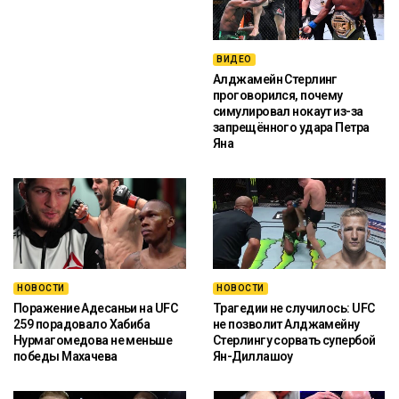
ВИДЕО
Алджамейн Стерлинг
проговорился, почему
симулировал нокаут из-за
запрещённого удара Петра
Яна
НОВОСТИ
НОВОСТИ
Поражение Адесаньи на UFC
Трагедии не случилось: UFC
259 порадовало Хабиба
не позволит Алджамейну
Нурмагомедова не меньше
Стерлингу сорвать супербой
победы Махачева
Ян-Диллашоу