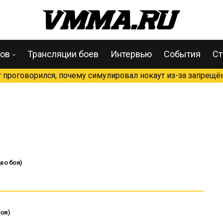
цов
Трансляции боев
Интервью
События
Ст
проговорился, почему симулировал нокаут из-за запрещён
ео боя)
оя)