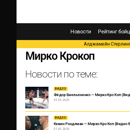
Новости
Рейтинг бой
Алджамейн Стерлинг 
Мирко Крокоп
Новости по теме:
ВИДЕО
Фёдор Емельяненко — Мирко Кро Коп (Вид
09.05.2020
ВИДЕО
Кевин Рэндлман — Мирко Кро Коп (Видео б
07.05.2020