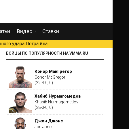
атьи
Видео
Ставки
ного удара Петра Яна
БОЙЦЫ ПО ПОПУЛЯРНОСТИ НА VMMA.RU
Конор МакГрегор
Conor McGregor
(22-4-0, 0)
Хабиб Нурмагомедов
Khabib Nurmagomedov
(28-0-0, 0)
Джон Джонс
Jon Jones