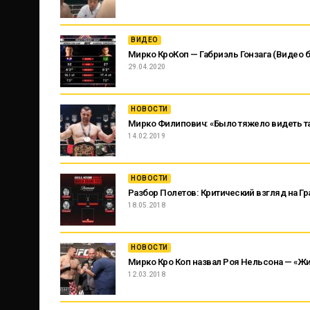
ВИДЕО
Мирко КроКоп — Габриэль Гонзага (Видео б
29.04.2020
НОВОСТИ
Мирко Филипович: «Было тяжело видеть т
14.02.2019
НОВОСТИ
Разбор Полетов: Критический взгляд на Гра
18.05.2018
НОВОСТИ
Мирко Кро Коп назвал Роя Нельсона — «Ж
12.03.2018