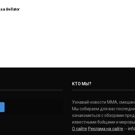
в Bellator
КТО МЫ?
Узнавай новости ММА, смешанных
m
Мы собираем для вас последни
ознакомиться с обзорами пред
известными бойцами и мировы
О сайте
Реклама на сайте
--
in