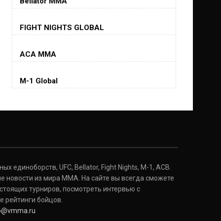
Bellator MMA
Хорхе Масвидаль
FIGHT NIGHTS GLOBAL
Jorge Masvidal
(35-14-0, 0)
ACA MMA
Колби Ковингтон
Colby Covington
M-1 Global
(15-2-, 0)
Майкл Биспинг
Michael Bisping
(30-9-0, 1)
Дэниель Кормье
Daniel Cormier
(22-2-0, 1)
 единоборств, UFC, Bellator, Fight Nights, M-1, ACB.
е новости из мира ММА. На сайте вы всегда сможете
стоящих турниров, посмотреть интервью с
Нэйт Диаз
Nate Diaz
е рейтинги бойцов.
(20-12-0, 0)
fo@vmma.ru