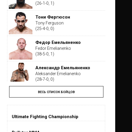
(26-1-0, 1)
Тони Фергюсон
Tony Ferguson
(25-4-0, 0)
Федор Емельяненко
Fedor Emelianenko
(38-5-0, 1)
Александр Емельяненко
Aleksander Emelianenko
(28-7-0, 0)
ВЕСЬ СПИСОК БОЙЦОВ
Тайрон Вудли
Tyron Woodley
(19-5-1, 0)
Ultimate Fighting Championship
Дастин Порье
Dustin Poirier
(26-6-0, 1)