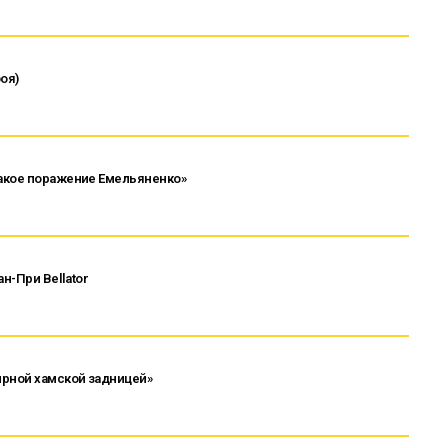
оя)
акое поражение Емельяненко»
н-При Bellator
ирной хамской задницей»