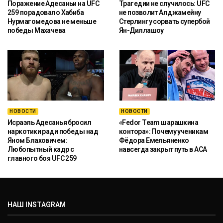
Поражение Адесаньи на UFC
Трагедии не случилось: UFC
259 порадовало Хабиба
не позволит Алджамейну
Нурмагомедова не меньше
Стерлингу сорвать супербой
победы Махачева
Ян-Диллашоу
НОВОСТИ
НОВОСТИ
Исраэль Адесанья бросил
«Fedor Team шарашкина
наркотики ради победы над
контора»: Почему ученикам
Яном Блаховичем:
Фёдора Емельяненко
Любопытный кадр с
навсегда закрыт путь в ACA
главного боя UFC 259
НАШ INSTAGRAM