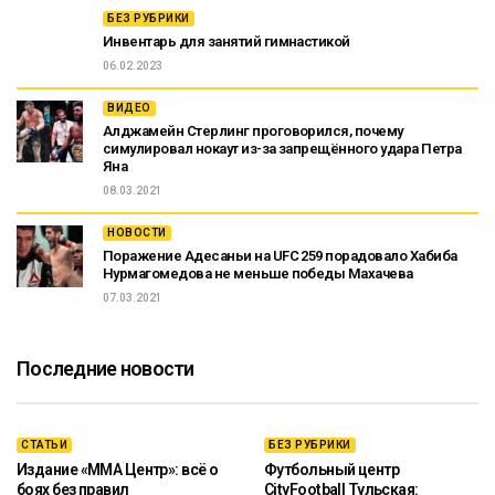
БЕЗ РУБРИКИ
Инвентарь для занятий гимнастикой
06.02.2023
ВИДЕО
Алджамейн Стерлинг проговорился, почему
симулировал нокаут из-за запрещённого удара Петра
Яна
08.03.2021
НОВОСТИ
Поражение Адесаньи на UFC 259 порадовало Хабиба
Нурмагомедова не меньше победы Махачева
07.03.2021
Последние новости
СТАТЬИ
БЕЗ РУБРИКИ
Издание «ММА Центр»: всё о
Футбольный центр
боях без правил
CityFootball Тульская: